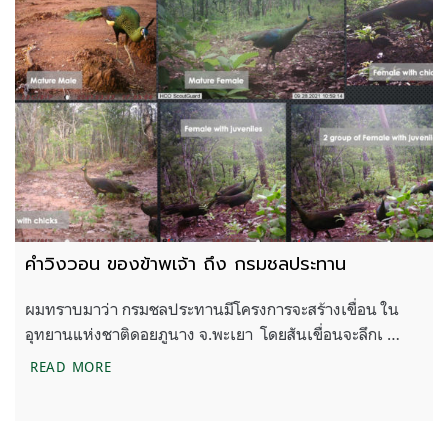
คำวิงวอน ของข้าพเจ้า ถึง กรมชลประทาน
ผมทราบมาว่า กรมชลประทาน​มีโครงการจะสร้างเขื่อน ใน
อุทยานแห่งชาติ​ดอยภูนาง จ.พะเยา โดยสันเขื่อนจะลึกเ …
คำวิงวอน ของข้าพเจ้า ถึง กรมชลประทาน
READ MORE