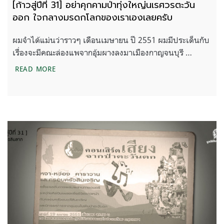
[ก้าวสู่ปีที่ 31] อย่าคุกคามป่าทุ่งใหญ่นเรศวรตะวัน
ออก ใจกลางมรดกโลกของเราเองเลยครับ
ผมจำได้แม่นว่าราวๆ เดือนเมษายน ปี 2551 ผมมีประเด็นกับ
เรื่องจะมีคณะล่องแพจากอุ้มผางลงมาเมืองกาญจนบุรี …
[ก้าวสู่ปีที่ 31] อย่าคุกคามป่าทุ่งใหญ่นเรศวรตะวั
READ MORE