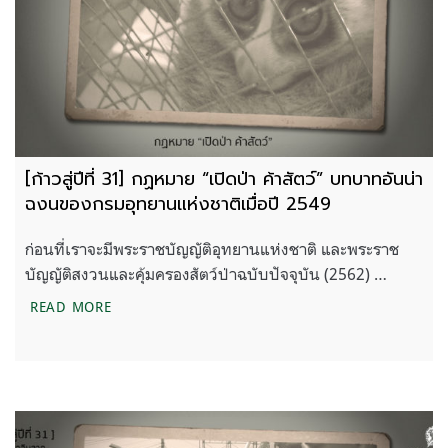
[ก้าวสู่ปีที่ 31] กฏหมาย “เปิดป่า ค้าสัตว์” บทบาทอันน่า
ฉงนของกรมอุทยานแห่งชาติเมื่อปี 2549
ก่อนที่เราจะมีพระราชบัญญัติอุทยานแห่งชาติ และพระราช
บัญญัติสงวนและคุ้มครองสัตว์ป่าฉบับปัจจุบัน (2562) …
[ก้าวสู่ปีที่ 31] กฏหมาย “เปิดป่า ค้าสัตว์” บทบาทอั
READ MORE