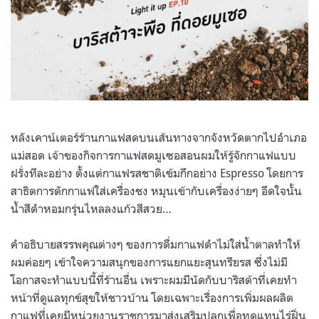
หลังเคาน์เตอร์ร้านกาแฟสดบนเส้นทางจากจังหวัดตากไปอำเภอ
แม่สอด เจ้าของกิจการกาแฟสดมูเซอสอนผมให้รู้จักกาแฟแบบ
ฝรั่งทีละอย่าง ตั้งแต่กาแฟรสชาติเข้มกึกอย่าง
Espresso
โดยการ
สาธิตการตักกาแฟใส่เครื่องชง หมุนเข้ากับเครื่องง่ายๆ อึดใจนั้น
น้ำสีดำหอมกรุ่นไหลลงแก้วสีสวย
…
คำอธิบายสรรพคุณต่างๆ ของการดื่มกาแฟดำไม่ใส่น้ำตาลทำให้
ผมค่อยๆ เข้าใจความสนุกของการแยกแยะสุนทรียรส ซึ่งไม่มี
โอกาสจะทำแบบนี้ที่ร้านอื่น เพราะผมมีนัดกับบาริสต้าที่เคยทำ
หน้าที่ดูแลทุกข์สุขให้ชาวบ้าน โดยเฉพาะเรื่องการเพิ่มผลผลิต
กาแฟที่เคยมีหน่วยงานราชการมาส่งเสริมปลูกเพื่อทดแทนไร่ฝิ่น