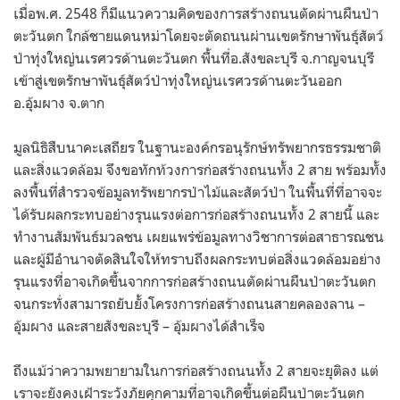
เมื่อพ.ศ. 2548 ก็มีแนวความคิดของการสร้างถนนตัดผ่านผืนป่า
ตะวันตก ใกล้ชายแดนหม่าโดยจะตัดถนนผ่านเขตรักษาพันธุ์สัตว์
ป่าทุ่งใหญ่นเรศวรด้านตะวันตก พื้นที่อ.สังขละบุรี จ.กาญจนบุรี
เข้าสู่เขตรักษาพันธุ์สัตว์ป่าทุ่งใหญ่นเรศวรด้านตะวันออก
อ.อุ้มผาง จ.ตาก
มูลนิธิสืบนาคะเสถียร ในฐานะองค์กรอนุรักษ์ทรัพยากรธรรมชาติ
และสิ่งแวดล้อม จึงขอทักท้วงการก่อสร้างถนนทั้ง 2 สาย พร้อมทั้ง
ลงพื้นที่สำรวจข้อมูลทรัพยากรป่าไม้และสัตว์ป่า ในพื้นที่ที่อาจจะ
ได้รับผลกระทบอย่างรุนแรงต่อการก่อสร้างถนนทั้ง 2 สายนี้ และ
ทำงานสัมพันธ์มวลชน เผยแพร่ข้อมูลทางวิชาการต่อสาธารณชน
และผู้มีอำนาจตัดสินใจให้ทราบถึงผลกระทบต่อสิ่งแวดล้อมอย่าง
รุนแรงที่อาจเกิดขึ้นจากการก่อสร้างถนนตัดผ่านผืนป่าตะวันตก
จนกระทั่งสามารถยับยั้งโครงการก่อสร้างถนนสายคลองลาน –
อุ้มผาง และสายสังขละบุรี – อุ้มผางได้สำเร็จ
ถึงแม้ว่าความพยายามในการก่อสร้างถนนทั้ง 2 สายจะยุติลง แต่
เราจะยังคงเฝ้าระวังภัยคุกคามที่อาจเกิดขึ้นต่อผืนป่าตะวันตก