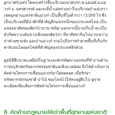
ลูกบาศก์เมตร โดยจะสร้างขึ้นบริเวณเขาสบกก ต.แม่เล่ย์ อ.แม่
วงก์ จ. นครสวรรค์ และจะมีน้ำเอ่อท่วมป่าในบริเวณป่าแม่เรวา
เขตอุทยานแห่งชาติแม่วงก์ เป็นพื้นที่ไม่ต่ำกว่า 13,000 ไร่ ซึ่ง
เป็นบริเวณที่มีป่าสักที่สำคัญอีกแห่งหนึ่งของประเทศไทย เป็น
แหล่งอาศัยของสัตว์ป่านานาชนิด นอกจากนี้อ่างเก็บน้ำจะเป็น
ตัวกีดขวางเส้นทางเดินของสัตว์ป่า ที่อาศัยหากินไปมาระหว่าง
ป่าห้วยขาแข้ง และป่าแม่วงก์ รวมไปถึงการทำลายพื้นที่เก็บกัก
คาร์บอนไดออกไซด์ที่สำคัญของประเทศอีกด้วย
มูลนิธิสืบนาคะเสถียรในฐานะองค์กรพัฒนาเองชนที่ทำงานด้าน
การอนุรักษ์ทรัพยากรธรรมชาติและสิ่งแวดล้อม จึงได้ดำเนินการ
คัดค้านโครงการเขื่อนแม่วงก์มาโดยตลอด เพื่อรักษา
ทรัพยากรธรรมชาติ ป่าไม้ ของไทยไว้ให้คงอยู่สืบไป ดูราย
ละเอียดเพิ่มเติมการคัดค้านโครงการเขื่อนแม่วงก์
8. คัดค้านกฎหมายให้เช่าพื้นที่อุทยานแห่งชาติ