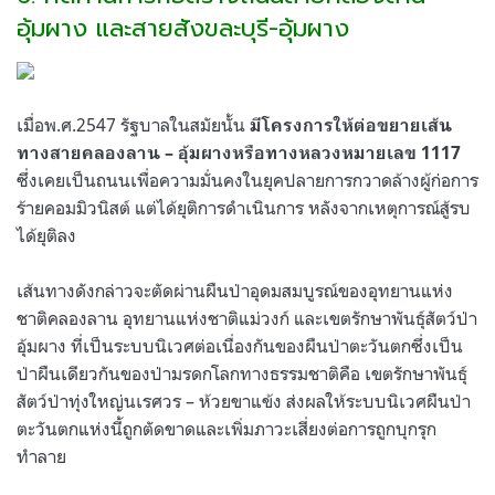
อุ้มผาง และสายสังขละบุรี-อุ้มผาง
เมื่อพ.ศ.2547 รัฐบาลในสมัยนั้น
มีโครงการให้ต่อขยายเส้น
ทางสายคลองลาน – อุ้มผางหรือทางหลวงหมายเลข 1117
ซึ่งเคยเป็นถนนเพื่อความมั่นคงในยุคปลายการกวาดล้างผู้ก่อการ
ร้ายคอมมิวนิสต์ แต่ได้ยุติการดำเนินการ หลังจากเหตุการณ์สู้รบ
ได้ยุติลง
เส้นทางดังกล่าวจะตัดผ่านผืนป่าอุดมสมบูรณ์ของอุทยานแห่ง
ชาติคลองลาน อุทยานแห่งชาติแม่วงก์ และเขตรักษาพันธุ์สัตว์ป่า
อุ้มผาง ที่เป็นระบบนิเวศต่อเนื่องกันของผืนป่าตะวันตกซึ่งเป็น
ป่าผืนเดียวกันของป่ามรดกโลกทางธรรมชาติคือ เขตรักษาพันธุ์
สัตว์ป่าทุ่งใหญ่นเรศวร – ห้วยขาแข้ง ส่งผลให้ระบบนิเวศผืนป่า
ตะวันตกแห่งนี้ถูกตัดขาดและเพิ่มภาวะเสี่ยงต่อการถูกบุกรุก
ทำลาย