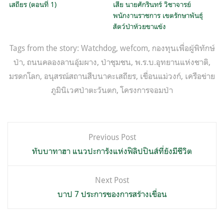
เสถียร (ตอนที่ 1)
เสีย นายศักรินทร์ วิชาจารย์
พนักงานราชการ เขตรักษาพันธุ์
สัตว์ป่าห้วยขาแข้ง
Tags from the story:
Watchdog
,
wefcom
,
กองทุนเพื่อผู้พิทักษ์
ป่า
,
ถนนคลองลานอุ้มผาง
,
ป่าชุมชน
,
พ.ร.บ.อุทยานแห่งชาติ
,
มรดกโลก
,
อนุสรณ์สถานสืบนาคะเสถียร
,
เขื่อนแม่วงก์
,
เครือข่าย
ภูมินิเวศป่าตะวันตก
,
โครงการจอมป่า
แนะแนว
Previous Post
เรื่อง
ทับบาทาฮา แนวปะการังแห่งฟิลิปปินส์ที่ยังมีชีวิต
Next Post
บาป 7 ประการของการสร้างเขื่อน