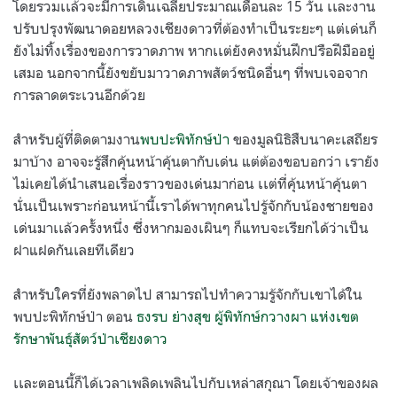
โดยรวมเเล้วจะมีการเดินเฉลี่ยประมาณเดือนละ 15 วัน เเละงาน
ปรับปรุงพัฒนาดอยหลวงเชียงดาวที่ต้องทำเป็นระยะๆ แต่เด่นก็
ยังไม่ทิ้งเรื่องของการวาดภาพ หากเเต่ยังคงหมั่นฝึกปรือฝีมืออยู่
เสมอ นอกจากนี้ยังขยับมาวาดภาพสัตว์ชนิดอื่นๆ ที่พบเจอจาก
การลาดตระเวนอีกด้วย
สำหรับผู้ที่ติดตามงาน
พบปะพิทักษ์ป่า
ของมูลนิธิสืบนาคะเสถียร
มาบ้าง อาจจะรู้สึกคุ้นหน้าคุ้นตากับเด่น แต่ต้องขอบอกว่า เรายัง
ไม่เคยได้นำเสนอเรื่องราวของเด่นมาก่อน เเต่ที่คุ้นหน้าคุ้นตา
นั่นเป็นเพราะก่อนหน้านี้เราได้พาทุกคนไปรู้จักกับน้องชายของ
เด่นมาเเล้วครั้งหนึ่ง ซึ่งหากมองเผินๆ ก็แทบจะเรียกได้ว่าเป็น
ฝาแฝดกันเลยทีเดียว
สำหรับใครที่ยังพลาดไป สามารถไปทำความรู้จักกับเขาได้ใน
พบปะพิทักษ์ป่า ตอน
ธงรบ ย่างสุข ผู้พิทักษ์กวางผา แห่งเขต
รักษาพันธุ์สัตว์ป่าเชียงดาว
เเละตอนนี้ก็ได้เวลาเพลิดเพลินไปกับเหล่าสกุณา โดยเจ้าของผล