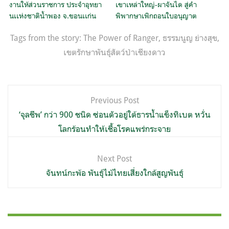
งานให้ส่วนราชการ ประจำอุทยา
เขาเหล่าใหญ่-ผาจันได สู่คำ
นเเห่งชาติน้ำพอง จ.ขอนเเก่น
พิพากษาเพิกถอนใบอนุญาต
Tags from the story:
The Power of Ranger
,
ธรรมนูญ ย่างสุข
,
เขตรักษาพันธุ์สัตว์ป่าเชียงดาว
แนะแนว
Previous Post
เรื่อง
‘จุลชีพ’ กว่า 900 ชนิด ซ่อนตัวอยู่ใต้ธารน้ำแข็งทิเบต หวั่น
โลกร้อนทำให้เชื้อโรคแพร่กระจาย
Next Post
จันทน์กะพ้อ พันธุ์ไม้ไทยเสี่ยงใกล้สูญพันธุ์