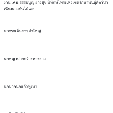
งาน เด่น ธรรมนูญ ย่างสุข พิทักษ์ไพรเเห่งเขตรักษาพันธุ์สัตว์ป่า
เชียงดาวกันได้เลย
นกกระเต็นขาวดำใหญ่
นกพญาปากกว้างหางยาว
นกปากนกแก้วหูเทา