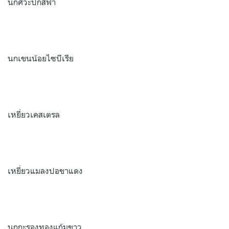
นกศิวะปีกสีฟ้า
นกเขนน้อยไซบีเรีย
เหยี่ยวเคสเตรล
เหยี่ยวแมลงปอขาแดง
นกกะรองทองแก้มขาว