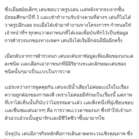
ซึ่งเมื่อสมัยเด็กๆ เด่นชอบวาดรูปเล่น เเต่หลังจากจบจากชั้น
มัธยมศึกษาปีที่ 3 เเละเข้าทำงานรับจ้างตามที่ต่างๆ เด่นก็ไม่ได้
วาดรูปอีกเลย จนเมื่อได้เข้ามาทำงานทางโครงการฯ กำหนดให้
เจ้าหน้าที่ฯ ทุกคนวาดภาพนกที่ได้เจอเพื่อบันทึกไว้เป็นข้อมูล
การสำรวจนกของทางเขตฯ เด่นจึงได้เริ่มฝึกฝนฝีมืออีกครั้ง
เมื่อกลับจากการสำรวจนก เด่นจะค้นหาข้อมูลเพิ่มเติมของนกเเต่
ละชนิด เเละเลือกเอาภาพนกที่มีอิริยาบทเเละลักษณะเด่นของ
ชนิดนั้นๆมาเป็นเเบบในการวาด
เเม้ระหว่างการพูดคุยกัน เด่นจะมีน้ำเสียงไม่ค่อยเเน่ใจในเรื่อง
ความถูกต้องของการลงสี เพราะไม่ค่อยมีทักษะในเรื่องนี้ แต่ภาพ
ที่เราได้เห็นนั้นก็นับว่าไม่ธรรมดาเเล้ว เเละสิ่งหนึ่งที่ผู้เขียนชอบ
เเละชื่นชมเด่นมากๆ คือ การวาดเเววตาของนก ซึ่งทำให้เจ้านก
ตัวอวบอ้วนนั้นดูน่ารักเเละมีชีวิตชีวาขึ้นมามากโข
ปัจจุบัน เด่นมีภารกิจหลักคือการเดินลาดตระเวนเชิงคุณภาพ ซึ่ง