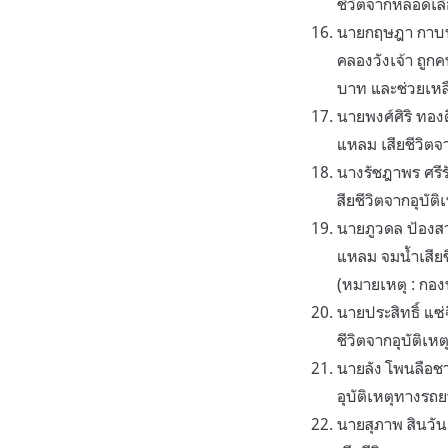
ชีวิตจากหลอดเล
นายกฤษฎา กาบบั
คลองวังเจ้า ถูก
บาท และช่วยเหลื
นายพงศ์ศิริ ทอ
แหลม เสียชีวิต
นางรัชฎาพร ศรีร
สียชีวิตจากอุบั
นายภูวดล ป้องส
แหลม จมน้ำเสีย
(หมายเหตุ : กองท
นายประสิทธิ์ แซ่
ชีวิตจากอุบัติเ
นายลัง โพนลือชา
อุบัติเหตุทางร
นายสุภาพ สินวั