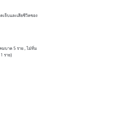
าดเจ็บและเสียชีวิตของ
ีคมบาด 5 ราย , ไม้ทิ่ม
 1 ราย)