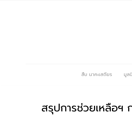
สืบ นาคะเสถียร
มูลนิ
สรุปการช่วยเหลือฯ กอ