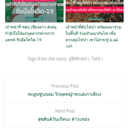
เจ้าหน้าที่ ขสป.เชียงดาว ส่งต่อ
เจ้าหน้าที่ดับไฟป่า พร้อมแนวร่วม
กำลังใจให้แก่บุคลากรทางการ
ในพื้นที่ ร่วมทำแนวกันไฟ เพื่อ
แพทย์ รับมือโควิด-19
ควบคุมไฟป่า เขาไม้กระทู้ อ.แม่
วงก์
Tags from the story:
ผู้พิทักษ์ป่า
,
ไฟป่า
แนะแนว
Previous Post
เรื่อง
พะยูนซูบผอม วิกฤตหญ้าทะเลเกาะลิบง
Next Post
สุขสันต์วันเกิดนะ ต้าวเหม่ง