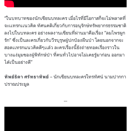
“ในบทบาทของนักเขียนบทละคร เมื่อไรที่มีโอกาสก็จะไม่พลาดที่
จะเเทรกเเนวคิด ทัศนคติเกี่ยวกับการอนุรักษ์ทรัพยากรธรรมชาติ
ลงไปในบทละคร อย่างผลงานเขียนที่ผ่านมาคือเรื่อง “ลมไพรผูก
รัก” ซึ่งเป็นละครเกี่ยวกับวีรบุรุษผู้ปกป้องผืนป่า โดยนอกจากจะ
สอดเเทรกแนวคิดดีๆเเล้ว ละครเรื่องนี้ยังถ่ายทอดเรื่องราวใน
บางแง่มุมของผู้พิทักษ์ป่า ที่คนทั่วไปอาจไม่เคยรู้มาก่อน ออกมา
ได้เป็นอย่างดี”
– นักเขียนบทละครโทรทัศน์ นามปากกา
ทิพย์ธิดา ศรัทธาทิพย์
ปราณประมูล
…