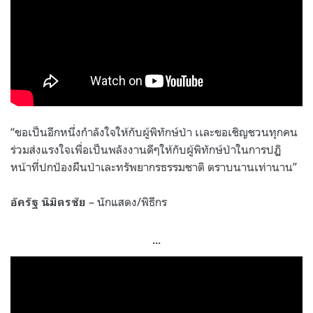
“ขอเป็นอีกหนึ่งกำลังใจให้กับผู้พิทักษ์ป่า เเละขอเชิญชวนทุกคน
ร่วมส่งแรงใจเพื่อเป็นพลังงานดีๆให้กับผู้พิทักษ์ป่าในการปฏิ
หน้าที่ปกป้องผืนป่าเละทรัพยากรธรรมชาติ ตราบนานเท่านาน”
– นักแสดง/พิธีกร
อัครัฐ นิมิตรชัย
…