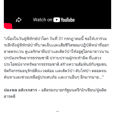
“เนื่องในวันผู้พิทักษ์ป่าโลก วันที่ 31 กรกฎาคมนี้ ขอให้เราร่วม
ระลึกถึงผู้พิทักษ์ป่าที่บาดเจ็บเเละเสียชีวิตขณะปฏิบัติหน้าที่ออก
ลาดตระเวน ดูเเลรักษาผืนป่าเเละสัตว์ป่าให้อยู่คู่โลกมายาวนาน
ปกป้องทรัพยากรธรรมชาติ ปราบปรามผู้กระทำผิด ที่เเสวง
ประโยชน์จากทรัพยากรธรรมชาติ สร้างความสัมพันธ์กับชุมชน
จัดกิจกรรมอนุรักษ์สิ่งเเวดล้อม เเละสัตว์ป่า ดับไฟป่า ตลอดจน
ค้นหาเเละช่วยเหลือผู้ประสบภัย เเละงานอื่นๆ อีกมากมาย…”
– อดีตรองนายกรัฐมนตรี/นักเขียน/ผู้ผลิต
ปองพล อดิเรกสาร
สารคดี
…