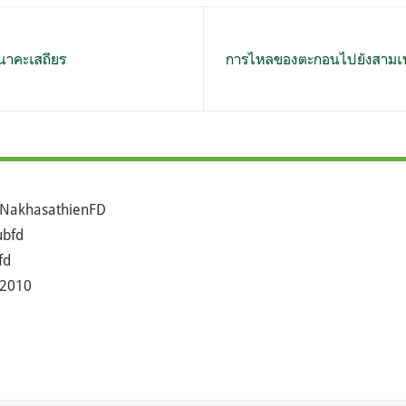
 นาคะเสถียร
การไหลของตะกอนไปยังสามเห
NakhasathienFD
bfd
fd
2010