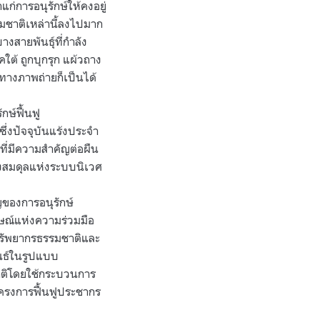
ก่การอนุรักษ์ให้คงอยู่
มชาติเหล่านี้ลงไปมาก
างสายพันธุ์ที่กำลัง
คใต้ ถูกบุกรุก แผ้วถาง
ทางภาพถ่ายก็เป็นได้
กษ์ฟื้นฟู
ึ่งปัจจุบันแร้งประจำ
ที่มีความสำคัญต่อผืน
ซึ่งสมดุลแห่งระบบนิเวศ
ญของการอนุรักษ์
ษณ์แห่งความร่วมมือ
าทรัพยากรธรรมชาติและ
ันธ์ในรูปแบบ
าติโดยใช้กระบวนการ
นโครงการฟื้นฟูประชากร