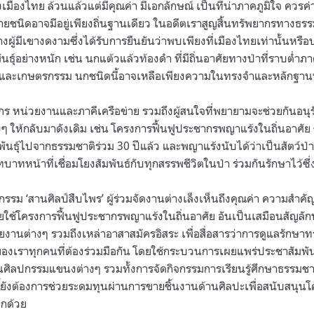
องไทย ล้วนแล้วแต่มีคุณค่า มีเอกลักษณ์ เป็นที่น่าภาคภูมิใจ ควรค่าแ
ายชนิดอาจมีอยู่เพียงถิ่นฐานเดียว ในอดีตเราสูญสิ้นทรัพยากรทางธรร
างผู้มีเขางดงามซึ่งได้รับการยืนยันว่าพบเพียงที่เมืองไทยเท่านั้นหรือบ
ธุ์อย่างหนัก เช่น นกแต้วแล้วท้องดำ ที่มีถิ่นอาศัยทางป่าที่ราบต่ำภา
นชนและเกษตรกรรม นกชนิดนี้อาจเหลือเพียงความในทรงจำและหลักฐาน
กร หน่วยงานและภาคีเครือข่าย รวมถึงผู้สนใจที่พยายามจะช่วยกันอนุรั
 ให้กลับมาดังเดิม เช่น โครงการฟื้นฟูประชากรพญาแร้งในถิ่นอาศัย ซ
พันธุ์ไปจากธรรมชาติร่วม 30 ปีแล้ว และพญาแร้งนับได้ว่าเป็นสัตว์ป่า
ีบทบาทหน้าที่เชื่อมโยงสัมพันธ์กับทุกสรรพชีวิตในป่า ร่วมกันรักษาไว้
ม ‘สานศิลป์สืบไพร’ ผู้ร่วมจัดงานต่างเล็งเห็นถึงคุณค่า ความสำคั
ใช้โครงการฟื้นฟูประชากรพญาแร้งในถิ่นอาศัย อันเป็นเสมือนสัญลัก
ยงานต่างๆ รวมถึงเหล่าอาสาสมัครอิสระ เพื่อสื่อสารว่าการดูแลรักษ
ี่ของเราทุกคนที่ต้องร่วมมือกัน โดยใช้กระบวนการเผยแพร่ประชาสัมพ
ิลปกรรมแขนงต่างๆ รวมทั้งการจัดกิจกรรมการเรียนรู้ศึกษาธรรมช
งนี้ยังต้องการช่วยระดมทุนผ่านการขายชิ้นงานด้านศิลปะเพื่อสนับสนุ
ีกด้วย