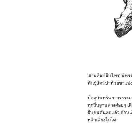
‘สานศิลป์สืบไพร’ นิท
พันธุ์สัตว์ป่าห้วยขาแข
ปัจจุบันทรัพยากรธรรมชา
ทุกถิ่นฐานต่างค่อยๆ เ
สืบค้นต้นตอแล้ว ล้วนเก
หลีกเลี่ยงไม่ได้