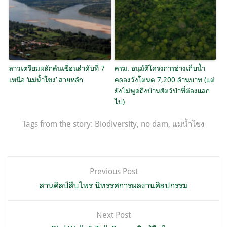
ลาวเตรียมผลักดันเขื่อนลำดับที่ 7
ครม. อนุมัติโครงการอ่างเก็บน้ำ
เหนือ ‘แม่น้ำโขง’ สายหลัก
คลองวังโตนด 7,200 ล้านบาท (แต่
ยังไม่พูดถึงบ้านสัตว์ป่าที่ต้องแลก
ไป)
Tags from the story:
Biodiversity
,
no dam
,
แม่น้ำโขง
แนะแนว
Previous Post
เรื่อง
สานศิลป์สืบไพร นิทรรศการผลงานศิลปกรรม
Next Post