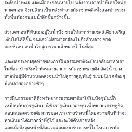
ระดับน้ำทะเล และเมื่อตะกอนหายไป พลังงานจากน้ำที่เคยใช้พัด
พาตะกอน จึงเปลี่ยนเป็นพลังทำลายกัดเซาะตลิ่งทั้งสองข้างรวม
ทั้งพื้นท้องจนแม่น้ำลึกขึ้นกว้างขึ้น
ส่วนตะกอนที่ทับถมอยู่ในน้ำนิ่ง ช่วยให้สาหร่ายเซลล์เดียวเจริญ
เติบโตได้ดีขึ้น จนแสงไม่สามารถส่องไปถึงด้านล่าง ขาด
ออกซิเจน จนน้ำไปสู่การเน่าเสียของน้ำในที่สุด
และผลกระทบสุดท้ายของการฝืนธรรมชาติจะย้อนกลับมาหาเรา
ในที่สุด บ้านริมน้ำพังทลายจากการกัดเซาะชายฝั่ง สัตว์น้ำบาง
สายพันธุ์มีจำนวนลดลงจนนำไปสู่การสูญพันธุ์ ระบบนิเวศค่อยๆ
พังทลายลงอย่างช้าๆ
การฝืนธรรมชาติดึงทรัพยากรธรรมชาติมาใช้ในปัจจุบันนี้ก็
เหมือนกับการกู้เงินมาใช้ เรากู้เงินมาลงทุนเพื่อขยายเศรษฐกิจ
ตอบสนองความต้องการของเรา เราสร้างหนี้โดยความฝันที่ว่าจะ
หาเงินมาได้มากกว่าที่กู้ไว้ และจะใช้คืนภายหลัง
และเมื่อถึงจุดหนึ่งที่สิ่งแวดล้อมแบกรับภาระนี้ไม่ไหว การพัง