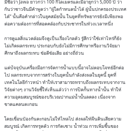
มีชื่อว่า Jawa ยาวกว่า 100 กิโลเมตรและมีอายุกว่า 5,000 ปี ว่า
กันว่าชาวจีนมีคำพูดว่า “ผู้ใดกำหนดน้ำได้ ผู้นั้นปกครองประเทศ
ได้” นั้นคือคำกล่าวในยุคสมัยนั้น ในยุคที่ทรัพยากรยังมีเพียงพอ
ต่อความต้องการที่สอดคล้องกับประชากรในห้วงเวลาหนึ่ง
การดูแลสิ่งแวดล้อมจึงดูเป็นเรื่องไกลตัว รู้สึกว่าใช้เท่าไหร่ก็ยัง
ไม่เกิดผลกระทบ ประกอบกับยังไม่มีการศึกษาหรืองานวิจัยมา
ศึกษาถึงผลกระทบ ข้อดีข้อเสีย อย่างถี่ถ้วน
แต่ปัจจุบันเครื่องมือการจัดการน้ำแบบนี้อาจไม่ตอบโจทย์อีกต่อ
ไป ผลกระทบจากการสร้างในยุคนั้นกำลังส่งผลในยุคนี้ ยุคที่
เทคโนโลยีก้าวหน้า ทำให้เราสามารถทราบถึงผลกระทบจากงาน
วิจัยต่างๆ งานวิจัยชี้ให้เห็นแล้วว่า การปิดกั้นทางน้ำนั้น ทำให้
ความอุดมสมบูรณ์ของบริเวณปากแม่น้ำนั้นลดลง เนื่องจาก
ขาดแคลนตะกอน
โดยเขื่อนป้องกันตะกอนไม่ให้ไหลไป ส่งผลให้ผืนดินเสียความ
สมบูรณ์ เกิดการทรุดตัว การกัดเซาะ น้ำท่วม การเพิ่มขึ้นของ