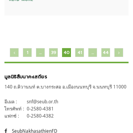
แนะแนว
1
…
39
40
41
…
44
เรื่อง
มูลนิธิสืบนาคะเสถียร
140 ถ.ติวานนท์ ต.บางกระสอ อ.เมืองนนทบุรี จ.นนทบุรี 11000
อีเมล :
snf@seub.or.th
โทรศัพท์ :
0-2580-4381
แฟกซ์ :
0-2580-4382
SeubNakhasathienFD