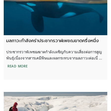
มลภาวะกำลังคร่าประชากรวาฬเพชฌฆาตครึ่งหนึ่ง
ประชากรวาฬเพชฌฆาตกำลังเผชิญกับความเสี่ยงต่อการสูญ
พันธุ์เนื่องจากสารเคมีพิษและผลกระทบจากมลภาวะต่อเนื่ …
มลภาวะกำลังคร่าประชากรวาฬเพชฌฆาตครึ่งหนึ่ง
READ MORE