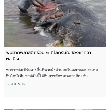
พบซากพลาสติกร่วม 6 กิโลกรัมในท้องซากวา
ฬสเปิร์ม
ซากวาฬสเปิร์มเกยตื้นที่ชายฝั่งด้านตะวันออกของประเทศ
อินโดนีเซีย วาฬตัวนี้ได้กินสารพัดขยะพลาสติก เช่น …
พบซากพลาสติกร่วม 6 กิโลกรัมในท้องซากวาฬสเปิร์ม
READ MORE