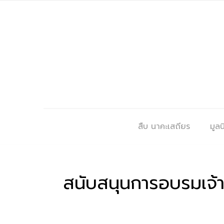
สืบ นาคะเสถียร
มูลนิ
สนับสนุนการอบรมเจ้า