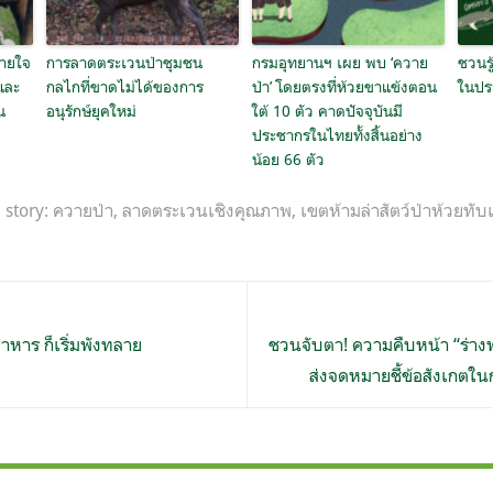
หายใจ
การลาดตระเวนป่าชุมชน
กรมอุทยานฯ เผย พบ ‘ควาย
ชวนรู
และ
กลไกที่ขาดไม่ได้ของการ
ป่า’ โดยตรงที่ห้วยขาแข้งตอน
ในปร
น
อนุรักษ์ยุคใหม่
ใต้ 10 ตัว คาดปัจจุบันมี
ประชากรในไทยทั้งสิ้นอย่าง
น้อย 66 ตัว
 story:
ควายป่า
,
ลาดตระเวนเชิงคุณภาพ
,
เขตห้ามล่าสัตว์ป่าห้วยทั
าหาร ก็เริ่มพังทลาย
ชวนจับตา! ความคืบหน้า “ร่างพ.
ส่งจดหมายชี้ข้อสังเกตใน