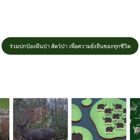
ร่วมปกป้องผืนป่า สัตว์ป่า เพื่อความยั่งยืนของทุกชีวิต