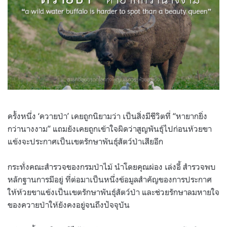
ครั้งหนึ่ง ‘ควายป่า’ เคยถูกนิยามว่า เป็นสิ่งมีชีวิตที่ “หายากยิ่ง
กว่านางงาม” แถมยังเคยถูกเข้าใจผิดว่าสูญพันธุ์ไปก่อนห้วยขา
แข้งจะประกาศเป็นเขตรักษาพันธุ์สัตว์ป่าเสียอีก
กระทั่งคณะสำรวจของกรมป่าไม้ นำโดยคุณผ่อง เล่งอี้ สำรวจพบ
หลักฐานการมีอยู่ ที่ต่อมาเป็นหนึ่งข้อมูลสำคัญของการประกาศ
ให้ห้วยขาแข้งเป็นเขตรักษาพันธุ์สัตว์ป่า และช่วยรักษาลมหายใจ
ของควายป่าให้ยังคงอยู่จนถึงปัจจุบัน