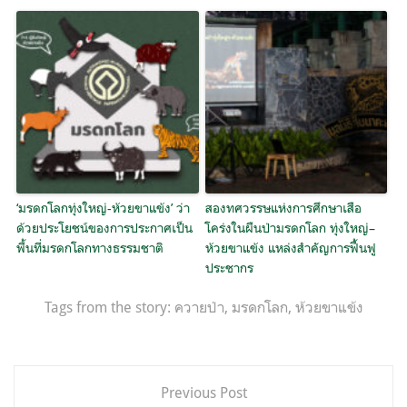
‘มรดกโลกทุ่งใหญ่-ห้วยขาแข้ง’ ว่า
สองทศวรรษแห่งการศึกษาเสือ
ด้วยประโยชน์ของการประกาศเป็น
โคร่งในผืนป่ามรดกโลก ทุ่งใหญ่–
พื้นที่มรดกโลกทางธรรมชาติ
ห้วยขาแข้ง แหล่งสำคัญการฟื้นฟู
ประชากร
Tags from the story:
ควายป่า
,
มรดกโลก
,
ห้วยขาแข้ง
แนะแนว
Previous Post