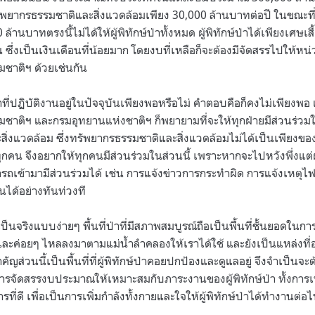
พยากรธรรมชาติและสิ่งแวดล้อมเพียง 30,000 ล้านบาทต่อปี ในขณะที่
้านบาทตรงนี้ไม่ได้ให้ผู้พิทักษ์ป่าทั้งหมด ผู้พิทักษ์ป่าได้เพียงเศษเส
ซึ่งเป็นเงินเดือนที่น้อยมาก โดยงบที่เหลือก็จะต้องมีจัดสรรไปให้หน่วย
ชาติฯ ด้วยเช่นกัน
ป่าที่ปฏิบัติงานอยู่ในปัจจุบันเพียงพอหรือไม่ คำตอบคือก็คงไม่เพียงพอ
าติฯ และกรมอุทยานแห่งชาติฯ ก็พยายามที่จะให้ทุกฝ่ายมีส่วนร่วม
ิ่งแวดล้อม ซึ่งทรัพยากรธรรมชาติและสิ่งแวดล้อมไม่ได้เป็นเพียงขอ
ุกคน จึงอยากให้ทุกคนมีส่วนร่วมในส่วนนี้ เพราะหากจะไปหวังพึ่งแต่ผู
ถเข้ามามีส่วนร่วมได้ เช่น การแจ้งข่าวการกระทำผิด การแจ้งเหตุไฟไหม้
ได้อย่างทันท่วงที
จริงแบบง่ายๆ พื้นที่ป่าที่มีสภาพสมบูรณ์ถือเป็นพื้นที่ชั้นยอดในกา
และค่อยๆ ไหลลงมาตามแม่น้ำลำคลองให้เราได้ใช้ และยังเป็นแหล่งที่อยู
สำคัญส่วนนี้เป็นพื้นที่ที่ผู้พิทักษ์ป่าคอยปกป้องและดูแลอยู่ จึงจำเป
จัดสรรงบประมาณให้เหมาะสมกับภาระงานของผู้พิทักษ์ป่า ทั้งการเพิ่ม
รที่ดี เพื่อเป็นการเพิ่มกำลังทั้งกายและใจให้ผู้พิทักษ์ป่าได้ทำงานต่