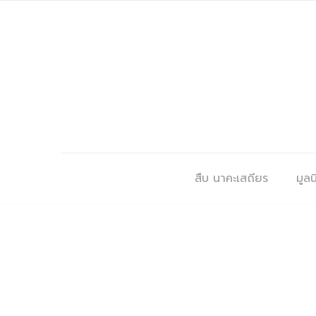
สืบ นาคะเสถียร
มูลนิ