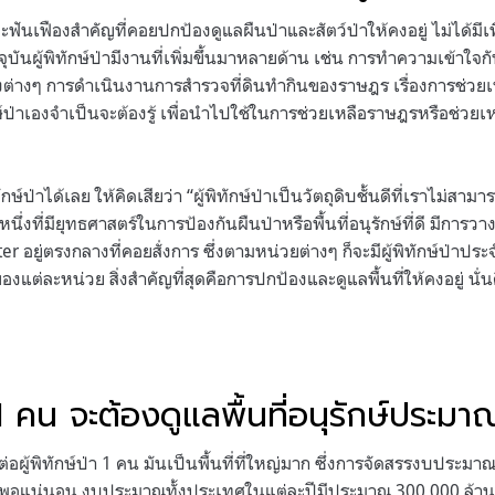
และฟันเฟืองสำคัญที่คอยปกป้องดูแลผืนป่าและสัตว์ป่าให้คงอยู่ ไม่ได้มี
ุบันผู้พิทักษ์ป่ามีงานที่เพิ่มขึ้นมาหลายด้าน เช่น การทำความเข้าใจ
งต่างๆ การดำเนินงานการสำรวจที่ดินทำกินของราษฎร เรื่องการช่วยเหลือก
ทักษ์ป่าเองจำเป็นจะต้องรู้ เพื่อนำไปใช้ในการช่วยเหลือราษฎรหรือช่วยเห
์ป่าได้เลย ให้คิดเสียว่า “ผู้พิทักษ์ป่าเป็นวัตถุดิบชั้นดีที่เราไม่สามาร
ึ่งที่มียุทธศาสตร์ในการป้องกันผืนป่าหรือพื้นที่อนุรักษ์ที่ดี มีการวา
er อยู่ตรงกลางที่คอยสั่งการ ซึ่งตามหน่วยต่างๆ ก็จะมีผู้พิทักษ์ป่าประจำ
่ละหน่วย สิ่งสำคัญที่สุดคือการปกป้องและดูแลพื้นที่ให้คงอยู่ นั่นคื
า 1 คน จะต้องดูแลพื้นที่อนุรักษ์ประม
ไร่ ต่อผู้พิทักษ์ป่า 1 คน มันเป็นพื้นที่ที่ใหญ่มาก ซึ่งการจัดสรรงบปร
พียงพอแน่นอน งบประมาณทั้งประเทศในแต่ละปีมีประมาณ 300,000 ล้า