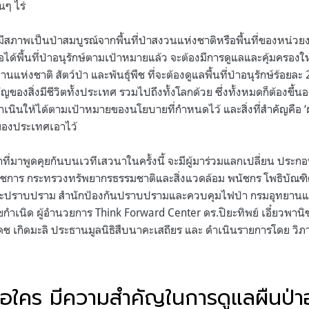
านๆ ไร่
่มีสภาพเป็นป่าสมบูรณ์จากพื้นที่ป่าสงวนแห่งชาติหรือพื้นที่ของหน่วย
เมื่อได้พื้นที่ป่าอนุรักษ์ตามเป้าหมายแล้ว จะต้องมีการดูแลและคุ้มครองให้
แห่งชาติ สัตว์ป่า และพันธุ์พืช ที่จะต้องดูแลพื้นที่ป่าอนุรักษ์ร้อยละ 2
ำคัญของสิ่งมีชีวิตทั้งประเทศ รวมไปถึงทั้งโลกด้วย ซึ่งทั้งหมดก็ต้องขึ
เนินให้ได้ตามเป้าหมายของนโยบายที่กำหนดไว้ และสิ่งที่สำคัญคือ ‘ผู้พิ
ของประเทศเอาไว้
์ป่าที่มาพูดคุยกันบนเวทีเสวนาในครั้งนี้ จะมีผู้มาร่วมแลกเปลี่ยน ประก
าชการ กระทรวงทรัพยากรธรรมชาติและสิ่งแวดล้อม พนัชกร โพธิบัณฑิ
ละปราบปราม สำนักป้องกันปราบปรามและควบคุมไฟป่า กรมอุทยานแห่ง
สุขกำเนิด ผู้อํานวยการ Think Forward Center ดร.ปิยะทิพย์ เอี๋ยวพาน
ดช เกิดมะลิ ประธานมูลนิธิสืบนาคะเสถียร และ ดำเนินรายการโดย วิ
่าคือใคร มีความสำคัญในการดูแลผืนป่