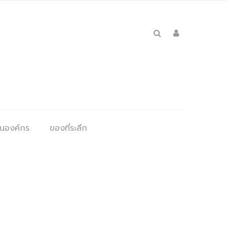
ุนองค์กร
ของที่ระลึก
ย