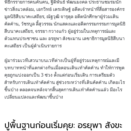
พิธีกรรายการคนค้นฅน, ฐิติพันธ์ พัฒนมงคล ประธานชมรมนัก
ข่าวสิ่งแวดล้อม, เอกวิทย์ เตระดิษฐ์ อดีตเจ้าหน้าที่สื่อสารองค์กร
มูลนิธิสืบนาคะเสถียร, ณัฐวุฒิ จารุดุล อดีตนักศึกษาผู้ร่วมเดิน
คัดค้าน, วัชรบูล ลี้สุวรรณ นักแสดงและอดีตกรรมกรรมการมูลนิธิ
สืบนาคะเสถียร, จรรยา กวางแก้ว ผู้อยู่ร่วมในเหตุการณ์และ
ตัวแทนประชาชน และ อรยุพา สังขะมาน เลขาธิการมูลนิธิสืบนา
คะเสถียร เป็นผู้ดำเนินรายการ
ผู้มาร่วมเวทีเสวนาบนเวทีต่างเป็นผู้ที่อยู่ร่วมเหตุการณ์และมี
บทบาทหน้าที่แตกต่างกันเมื่อตอนเดินเท้าคัดค้าน ทำให้การพูด
คุยถูกแบ่งออกเป็น 3 ช่วง ตั้งแต่ก่อนเริ่มเดิน การเตรียมตัว
สำหรับการเดินเท้าคัดค้าน สู่ช่วงระหว่างที่เดินคัดค้าน เกิดอะไร
ขึ้นบ้าง ตลอดจนหลังจากสิ้นสุดการเดินเท้าคัดค้านแล้ว มีอะไร
เปลี่ยนแปลงและพัฒนาขึ้นบ้าง
ปูพื้นฐานก่อนเริ่มคุย: อรยุพา สังขะ