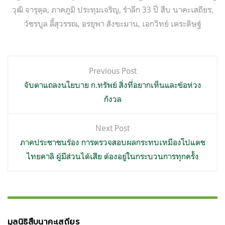
วุฒิ จารุดุล
,
ภาคภูมิ ประทุมเจริญ
,
รำลึก 33 ปี สืบ นาคะเสถียร
,
วัชรบูล ลี้สุวรรณ
,
อรยุพา สังขะมาน
,
เอกวิทย์ เตระดิษฐ์
แนะแนว
Previous Post
เรื่อง
จับตาแถลงนโยบาย ก.ทรัพย์ สิ่งที่อยากเห็นและข้อห่วง
กังวล
Next Post
ภาคประชาชนร้อง การตรวจสอบผลกระทบเหมืองโปแตช
ไทยคาลิ ผู้มีส่วนได้เสีย ต้องอยู่ในกระบวนการทุกครั้ง
มูลนิธิสืบนาคะเสถียร