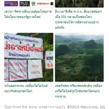
เสวนา ทิศทางสิ่งแวดล้อมไทยภาย
ถึงเวลารีเซ็ต พ.ร.บ. สิ่งแวดล้อมฯ
ใต้นโยบายของรัฐบาลใหม่
เมื่อ EIA กลายเป็นช่องโหว่
ประชาชนไร้การมีส่วนร่วมอย่าง
แท้จริง
หวั่นผลกระทบ เหมืองโดโลไมต์
เขตกันชน หรือเขตผลักดัน เหมือง
แนวกันชนมรดกโลก
แร่โดโลไมต์รุกใกล้มรดกโลกแก่ง
กระจาน
Tags from the story:
จรรยา กวางแก้ว
,
ฐิติพันธ์ พัฒนมงคล
,
ณัฐ