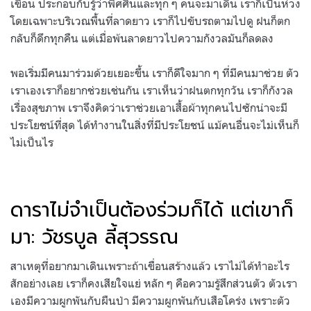
เขื่อน ประกอบกับรู้ว่าพี่ศศินและทุก ๆ คนจะมาเดิน เราก็เป็นห่วง
โดยเฉพาะบริเวณพื้นที่ลาดยาว เราก็ไปขับรถตามไปดู ฝนก็ตก
กลับก็ดึกทุกคืน แต่เมื่อพ้นลาดยาวไปความกังวลมันก็ลดลง
พอเริ่มมีคนมาร่วมด้วยเยอะขึ้น เราก็ดีใจมาก ๆ ที่มีคนมาช่วย ตัว
เราเองเราก็อยากช่วยเช่นกัน เราเห็นว่าฝนตกทุกวัน เราก็กังวล
เรื่องสุขภาพ เราจึงคิดว่าเราช่วยเอาเสื้อผ้าทุกคนไปซักน่าจะมี
ประโยชน์ที่สุด ได้ทำงานในสิ่งที่มีประโยชน์ แม้คนอื่นจะไม่เห็นก็
ไม่เป็นไร
ดาราไม่จำเป็นต้องร่วมก็ได้ แต่เขาก็
มา: วัชรบูล ลี้สุวรรณ
สาเหตุที่อยากมาเดินเพราะถ้าเขื่อนสร้างแล้ว เราไม่ได้ทำอะไร
สักอย่างเลย เราก็คงเสียใจแย่ หลัก ๆ คือความรู้สึกส่วนตัว ตัวเรา
เองมีความผูกพันกับผืนป่า มีความผูกพันกับเสือโคร่ง เพราะตัว