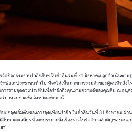
การจัดกิจกรรมงานรำลึกสืบฯ ในค่ำคืนวันที่ 31 สิงหาคม ถูกดำเนินตามร
กษ์และประชาชนทั่วไป ที่จะได้เห็นภาพการรวมตัวของผู้คนที่หลั่งไห
คือการร่วมจุดดวงประทีปเพื่อรำลึกถึงคุณงามความดีของคุณสืบ ณ อนุ
ัตว์ป่าห้วยขาแข้ง จังหวัดอุทัยธานี
หยิบยกจุดเริ่มต้นของการจุดเทียนรำลึก ในค่ำคืนวันที่ 31 สิงหาคม ผ
ธิสืบนาคะเสถียร ที่เคยบรรยายถึงเรื่องราวในรัตติกาลสำคัญของคนอน
ยา’