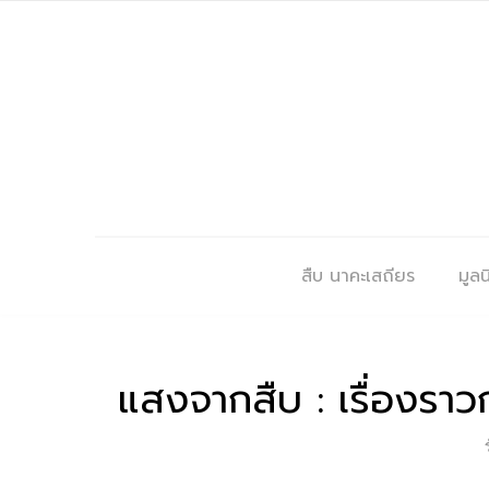
สืบ นาคะเสถียร
มูลนิ
แสงจากสืบ : เรื่องรา