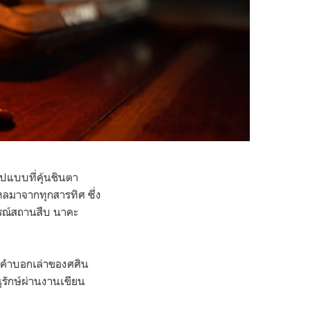
ูปแบบที่คุ้นชินตา
ลมาจากทุกสารทิศ ซึ่ง
สรณ์สถานสืบ นาคะ
่านคำบอกเล่าของศศิน
ุรักษ์ผ่านงานเขียน