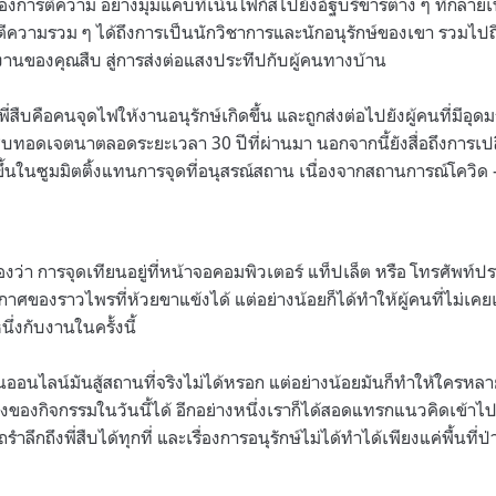
งการตีความ อย่างมุมแคบที่เน้นโฟกัสไปยังอัฐบริขารต่าง ๆ ที่กลา
ตีความรวม ๆ ได้ถึงการเป็นนักวิชาการและนักอนุรักษ์ของเขา รวมไ
นของคุณสืบ สู่การส่งต่อแสงประทีปกับผู้คนทางบ้าน
 พี่สืบคือคนจุดไฟให้งานอนุรักษ์เกิดขึ้น และถูกส่งต่อไปยังผู้คนที่มีอุ
ืบทอดเจตนาตลอดระยะเวลา 30 ปีที่ผ่านมา นอกจากนี้ยังสื่อถึงการเ
ัดขึ้นในซูมมิตติ้งแทนการจุดที่อนุสรณ์สถาน เนื่องจากสถานการณ์โควิด 
มองว่า การจุดเทียนอยู่ที่หน้าจอคอมพิวเตอร์ แท็ปเล็ต หรือ โทรศัพท์
งราวไพรที่ห้วยขาแข้งได้ แต่อย่างน้อยก็ได้ทำให้ผู้คนที่ไม่เคยเข้
่งกับงานในครั้งนี้
ยนออนไลน์มันสู้สถานที่จริงไม่ได้หรอก แต่อย่างน้อยมันก็ทำให้ใครหล
่งของกิจกรรมในวันนี้ได้ อีกอย่างหนึ่งเราก็ได้สอดแทรกแนวคิดเข้าไปว
ลึกถึงพี่สืบได้ทุกที่ และเรื่องการอนุรักษ์ไม่ได้ทำได้เพียงแค่พื้นที่