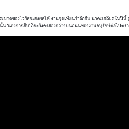
ะบาดของไวรัสจะส่งผลให้ งานจุดเทียนรำลึกสืบ นาคะเสถียร ในปีนี้ 
นั้น ‘แสงจากสืบ’ ก็จะยังคงส่องสว่างบนถนนของงานอนุรักษ์ต่อไป