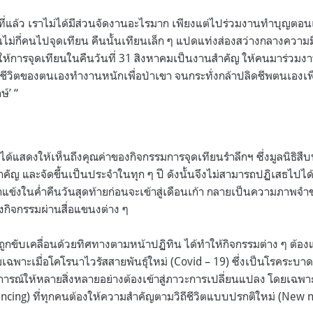
ีที่แล้ว เราไม่ได้มีส่วนจัดงานอะไรมาก เพียงแต่ไปร่วมงานทำบุญตอนเ
นไม่กี่คนไปจุดเทียน คืนนั้นเทียนเล็ก ๆ แปดแท่งส่องสว่างกลางควา
ยให้การจุดเทียนในคืนวันที่ 31 สิงหาคมเป็นงานสำคัญ ให้คนมาร่วมง
ช้ชีวิตของตนเองทำงานหนักเพื่อป่าเขา จนกระทั่งกล้าปลิดชีพตนเองเพื่
ษ์’ “
้แสดงให้เห็นถึงคุณค่าของกิจกรรมการจุดเทียนรำลึกฯ ซึ่งมูลนิธิสืบ
คัญ และจัดขึ้นเป็นประจำในทุก ๆ ปี ดังนั้นจึงไม่สามารถปฏิเสธไปได้เ
าแข้งในค่ำคืนวันสุดท้ายก่อนจะเข้าสู่เดือนเก้า กลายเป็นความภาพจ
งกิจกรรมผ่านสื่อแขนงต่าง ๆ
ถูกขับเคลื่อนด้วยทิศทางตามหน้าปฏิทิน ได้ทำให้กิจกรรมต่าง ๆ ต้
พาะเมื่อโคโรนาไวรัสสายพันธุ์ใหม่ (Covid – 19) ซึ่งเป็นโรคระบาดท
การณ์ให้หลายสิ่งหลายอย่างต้องเข้าสู่ภาวะการเปลี่ยนแปลง โดยเฉพา
tancing) ที่ทุกคนต้องให้ความสำคัญตามวิถีชีวิตแบบปรกติใหม่ (New