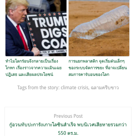
ทำไมโลกร้อนจึงกลายเป็นเรื่อง
การแยกพลาสติก จุดเริ่มต้นเล็กๆ
โกหก เรื่องราวจากความเมินเฉย
ของระบบจัดการขยะ ที่อาจเปลี่ยน
ปฏิเสธ และเสียผลประโยชน์
สมการคาร์บอนของโลก
Tags from the story:
climate crisis
,
ฉลามครีบขาว
แนะแนว
Previous Post
เรื่อง
กู้อวนทับปะการังเกาะโลซินสำเร็จ พบนิเวศเสียหายรวมกว่า
550 ตร.ม.