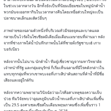
ในช่วงเวลากลางวัน อีกทั้งยังเป็นที่นิยมเยี่ยมชมในหมู่นักดำน้ำ
พวกมันจะออกหากินในเวลากลางคืนโดยเหยื่อส่วนใหญ่จะเป็น
ปลาขนาดเล็กและสัตว์อื่นๆ
ภาพถ่ายของฉลามตัวหนึ่งที่บริเวณหัวมีรอยจุดและบาดแผล
กลายเป็นไวรัลในโซเชียลมีเดียเมื่อเดือนเมษายนที่ผ่านมา หลัง
จากที่ช่างภาพใต้น้ำบันทึกภาพนั้นได้ที่ชายฝั่งรัฐซาบะฮ์ เกาะ
บอร์เนียว
หลังจากนั้นไม่นาน นักดำน้ำ ทีมผู้เชี่ยวชาญจากมหาวิทยาลัย
เจ้าหน้าที่รัฐ และกลุ่มอนุรักษ์ ก็เริ่มเห็นฉลามที่มีโรคดังกล่าวใน
แทบทุกกลุ่มที่พวกเขาพบเจอที่เกาะสิปาดันสถานที่ดำน้ำที่มีชื่อ
เสียงและอยู่ใกล้กัน
หลังจากความพยายามวินิจฉัยว่าอะไรคือสาเหตุของความเจ็บ
ป่วย ทีมวิจัยพบว่าอุณหภูมิบนผิวน้ำทะเลที่เกาะสิปาดันเพิ่มขึ้น
เป็น 29.5 องศาเซลเซียสในเดือนพฤษภาคมซึ่งเพิ่มขึ้นราว 1
องศาเซลเซียสเมื่อเทียบกับปีพ.ศ. 2528