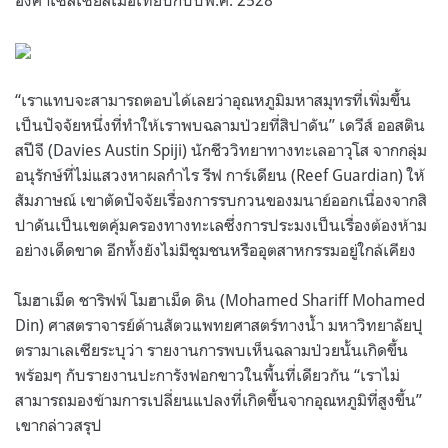
“เราแทบจะสามารถตอบได้เลยว่าอุณหภูมิมหาสมุทรที่เพิ่มขึ้น
เป็นปัจจัยหนึ่งที่ทำให้เราพบฉลามป่วยที่สิปาดัน” เดวีส์ ออสติน
สปีจี (Davies Austin Spiji) นักชีววิทยาทางทะเลอาวุโส จากกลุ่ม
อนุรักษ์ที่ไม่แสวงหาผลกำไร รีฟ การ์เดียน (Reef Guardian) ให้
สัมภาษณ์ เขาตัดปัจจัยเรื่องการรบกวนของมนาย์ออกเนื่องจากสิ
ปาดันเป็นเขตคุ้มครองทางทะเลซึ่งการประมงเป็นเรื่องต้องห้าม
อย่างเด็ดขาด อีกทั้งยังไม่มีชุมชนหรืออุตสาหกรรมอยู่ใกล้เคียง
โมฮาเม็ด ชาริฟฟ์ โมฮาเม็ด ดิน (Mohamed Shariff Mohamed
Din) ศาสตราจารย์ด้านสัตวแพทยศาสตร์ทางน้ำ มหาวิทยาลัยปุ
ตรามาเลเซียระบุว่า รายงานการพบเห็นฉลามป่วยนั้นเกิดขึ้น
พร้อมๆ กับรายงานปะการังฟอกขาวในพื้นที่เดียวกัน “เราไม่
สามารถมองข้ามการเปลี่ยนแปลงที่เกิดขึ้นจากอุณหภูมิที่สูงขึ้น”
เขากล่าวสรุป