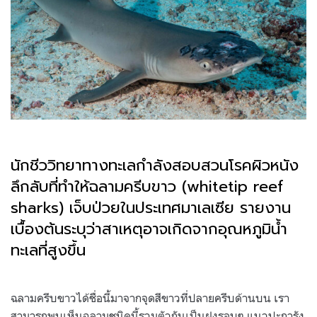
นักชีววิทยาทางทะเลกำลังสอบสวนโรคผิวหนัง
ลึกลับที่ทำให้ฉลามครีบขาว (whitetip reef
sharks) เจ็บป่วยในประเทศมาเลเซีย รายงาน
เบื้องต้นระบุว่าสาเหตุอาจเกิดจากอุณหภูมิน้ำ
ทะเลที่สูงขึ้น
.
ฉลามครีบขาวได้ชื่อนี้มาจากจุดสีขาวที่ปลายครีบด้านบน เรา
สามารถพบเห็นฉลามชนิดนี้รวมตัวกันเป็นฝูงรอบๆ แนวปะการัง