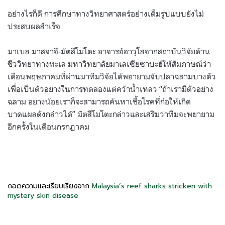
อย่างไรก็ดี การศึกษาทางวิทยาศาสตร์อย่างเต็มรูปแบบยังไม่
ประสบผลสำเร็จ
มาเบล มาสจาจี-มัตสึโมโตะ อาจารย์อาวุโสจากสถาบันวิจัยด้าน
ชีววิทยาทางทะเล มหาวิทยาลัยมาเลเซียซาบะฮ์ให้สัมภาษณ์ว่า
เดือนพฤษภาคมที่ผ่านมาทีมวิจัยได้พยายามจับปลาฉลามบางตัว
เพื่อเป็นตัวอย่างในการทดลองแต่คว้าน้ำเหลว “ถ้าเรามีตัวอย่าง
ฉลาม อย่างน้อยเราก็จะสามารถค้นหาเชื้อโรคที่ก่อให้เกิด
บาดแผลดังกล่าวได้” มัตสึโมโตะกล่าวและเสริมว่าทีมจะพยายาม
อีกครั้งในเดือนกรกฎาคม
ถอดความและเรียบเรียงจาก
Malaysia’s reef sharks stricken with
mystery skin disease