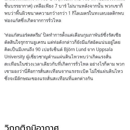
ชั้นบรรยากาศ) เหลือเพียง 7 บาร์ ไม่นานหลังจากนั้น พวกเขาก็
พบว่าพื้นผิวขนาดความกว้างกว่า 1 กิโลเมตรในทะเลบอลติกพบ
ฟองแก๊สซึ่งเกิดจากการรั่วไหล
‘ท่อแก๊สนอร์ดสตรีม’ ปิดทำการตั้งแต่เดือนกุมภาพันธ์ซึ่งรัสเซีย
ตัดสินใจรุกรานยูเครน แต่ท่อดังกล่าวก็ยังมีแก๊สอัดแน่นอยู่โดย
คิดเป็นมีเทนถึง 90 เปอร์เซ็นต์ Björn Lund จาก Uppsala
University ผู้เชี่ยวชาญด้านแผ่นดินไหวพบว่าเกิดแรงสั่น
สะเทือนในช่วงเวลาเดียวกับที่เกิดการรั่วไหล อย่างไรก็ตาม พวก
เขามองว่านี่คือการสั่นสะเทือนจากแรงระเบิด ไม่ใช่แผ่นดินไหว
ซึ่งจะมีลักษณะของแรงสั่นสะเทือนที่แตกต่างกัน
วิกฤติภูมิอากาศ