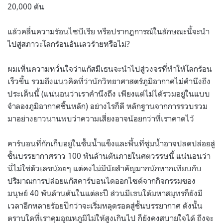
20,000 ตัน
แล้วคลื่นความร้อนไซบีเรีย หรือปรากฎการณ์ในลักษณะนี้จะนำ
ไปสู่สภาวะโลกร้อนอันเลวร้ายหรือไม่?
ผมเห็นความหวั่นใจว่าแก๊สมีเธนจะนำไปสู่วงจรที่ทำให้โลกร้อน
เร็วขึ้น รวมถึงแนวคิดที่ว่านักวิทยาศาสตร์ภูมิอากาศไม่คำนึงถึง
ประเด็นนี้ (แน่นอนว่าเราคำนึงถึง เพียงแต่ไม่ได้รวมอยู่ในแบบ
จำลองภูมิอากาศชิ้นหลัก) อย่างไรก็ดี หลักฐานจากการรวบรวม
มาอย่างยาวนานพบว่าความเสี่ยงอาจน้อยกว่าที่เราคาดไว้
คาร์บอนที่กักเก็บอยู่ในชั้นน้ำแข็งและพื้นที่ชุ่มน้ำอาจปลดปล่อยสู่
ชั้นบรรยากาศราว 100 พันล้านตันภายในศตวรรษนี้ แน่นอนว่า
นี่ไม่ใช่ตัวเลขน้อยๆ แต่คงไม่มีนัยสำคัญมากนักหากเทียบกับ
ปริมาณการปล่อยแก๊สคาร์บอนไดออกไซด์จากกิจกรรมของ
มนุษย์ 40 พันล้านตันในแต่ละปี ส่วนมีเธนใต้มหาสมุทรก็ยังมี
เวลาอีกหลายร้อยปีกว่าจะเริ่มหลุดรอดสู่ชั้นบรรยากาศ ดังนั้น
ตราบใดที่เราคุมอุณหภูมิไม่ให้สูงเกินไป ก็ยังคงสบายใจได้ ถึงจะ