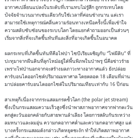
อากาศเปลี่ยนแปลงในระดับที่เราแทบไม่รู้สึก ถูกกระทบโดย
ปัจจัยจำนวนมากเช่นเดียวกับใช้เวลาที่ค่อนข้างนาน แต่เรา
สามารถใช้เหตุการณ์คลื่นความร้อนทางเหนือครั้งนี้เพื่อเข้าใจ
ความสลับซับซ้อนของระบบโลก โดยแยกคำถามออกเป็นส่วนๆ
เริ่มจากสิ่งที่จะเกิดขึ้นทันทีและสิ่งที่อาจเกิดขึ้นในอนาคต
ผลกระทบที่เกิดขึ้นทันทีคือไฟป่า ไซบีเรียเผชิญกับ “ไฟผีดิบ” ที่
ปะทุมาจากผืนดินที่ลุกไหม้อยู่ใต้พื้นพิภพในป่าพรุ นี่คือข่าวร้าย
เพราะไฟป่านอกจากจะสร้างมลภาวะทางอากาศแล้ว ยังปล่อย
คาร์บอนไดออกไซด์ปริมาณมหาศาล โดยตลอด 18 เดือนที่ผ่าน
มาปล่อยคาร์บอนไดออกไซด์ในปริมาณเทียบเท่ากับ 16 ปีก่อน
สาเหตุก็เนื่องจากกระแสลมกรดขั้วโลก (the polar jet stream)
ซึ่งเป็นกระแสลมความเร็วสูงซึ่งนำพาสภาพอากาศจากฟากตะวัน
ตกสู่ตะวันออกคล้ายกับสายพานลำเลียง โดยการสลับกันระหว่าง
ลมหนาวและลมอุ่น ความกดอากาศต่ำและความกดอากาศสูง แต่
บางครั้งกระแสลมดังกล่าวเกิดหยุดชะงัก ทำให้เกิดสภาพอากาศ
คงที่เป็นระยะเวลานาน เช่น คลื่นความร้อนที่เผชิญอยู่ในปัจจุบัน