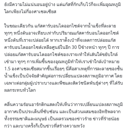
ยังมีความไม่แน่นอนอยู่บ้าง แต่แก๊สที่กักเก็บไว้ก็จะเพิ่มอุณหภูมิ
โลกเพียงไม่กี่องศาเซลเซียส
ในขณะเดียวกัน แก๊สคาร์บอนไดออกไซด์จากน้ำแข็งที่ละลาย
ทุกๆ หนึ่งตันอาจเทียบเท่ากับปริมาณแก๊สคาร์บอนไดออกไซด์
หนึ่งตันที่เราจะปล่อยได้ หากเราตั้งเป้าที่จะลดการปล่อยแก๊ส
คาร์บอนไดออกไซด์เหลือศูนย์ในอีก 30 ปีข้างหน้า ทุกๆ ปี การ
ปล่อยแก๊สคาร์บอนไดออกไซด์ของเราจะทำให้เส้นใต้ขยับใกล้
เข้ามา ทุกๆ การเพิ่มขึ้นของอุณหภูมิทำให้เราเข้าใกล้เป้าหมาย
1.5 องศาเซลเซียสมากขึ้นเรื่อยๆ นี่คือสาเหตุที่การละลายของชั้น
น้ำแข็งเป็นปัจจัยสำคัญต่อการเปลี่ยนแปลงสภาพภูมิอากาศ โดย
เฉพาะต่อกลุ่มผู้เปราะบางและพืชและสัตว์ชนิดพันธุ์ต่างๆ ที่ได้รับ
ผลกระทบทั่วโลก
คลื่นความร้อนอาร์กติกแสดงให้เห็นว่าการเปลี่ยนแปลงสภาพภูมิ
อากาศเป็นประเด็นที่ซับซ้อน และเป็นส่วนผสมของอิทธิพลจาก
ทั้งธรรมชาติและมนุษย์ เป็นผลรวมของข่าวร้าย ข่าวที่ร้ายน้อย
กว่า และบางครั้งก็เป็นข่าวที่สร้างความหวัง