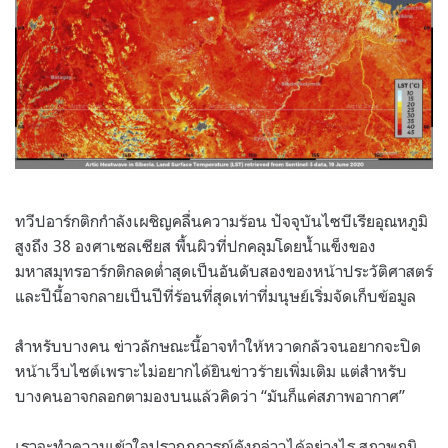
ทวีปอาร์กติกกำลังเผชิญคลื่นความร้อน ปัจจุบันไซบีเรียอุณหภูมิ
สูงถึง 38 องศาเซลเซียส พื้นผิวที่ปกคลุมโดยน้ำแข็งของ
มหาสมุทรอาร์กติกลดต่ำสุดเป็นอันดับสองของหน้าประวัติศาสตร์
และปีนี้อาจกลายเป็นปีที่ร้อนที่สุดเท่าที่มนุษย์เริ่มจัดเก็บข้อมูล
สำหรับบางคน ข่าวลักษณะนี้อาจทำให้หวาดกลัวจนอยากจะปิด
หน้าเว็บไซต์เพราะไม่อยากได้ยินข่าวร้ายเพิ่มเติม แต่สำหรับ
บางคนอาจกลอกตามองบนแล้วคิดว่า “มันก็แค่สภาพอากาศ”
เราจะทำความเข้าใจปรากฎการณ์ดังกล่าวได้อย่างไร สภาพภูมิ