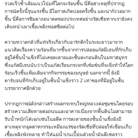
รวดเร็วซ้ำเติมแนวโน้มที่โลกจะร้อนขึ้น นี่คือสาเหตุที่ปรากฎ
การณ์ครั้งนี้รุนแรงขึ้น มีโอกาสเกิดบ่อยครั้งขึ้น และน่ากังวลมาก
ขึ้น นี่คือการชิมลางอนาคตของประเทศอย่างรัสเซียหากเรายังคง
เดินหน้าเผาเชื้อเพลิงฟอสซิลต่อไป
ความหวาดกลัวที่แท้จริงเกี่ยวกับอาร์กติกในระยะยาวมาจาก
แนวคิดเรื่องความร้อนที่มากขึ้นจากการปล่อยแก๊สมีเธนที่กักเก็บ
อยู่ใต้ชั้นน้ำแข็งที่ไม่เคยละลายและชั้นตะกอนดินในมหาสมุทร
ซึ่งแก๊สมีเธนนับว่าเป็นแก๊สเรือนกระจกที่เข้มข้นที่จะยิ่งทำให้โลก
ร้อนเร็วขึ้นเพิ่มเติมจากกิจกรรมของมนุษย์ นอกจากนี้ ยังมี
คาร์บอนที่กักเก็บอยู่ในชั้นน้ำแข็งราว 2 เท่าของที่มีอยู่ในชั้น
บรรยากาศอีกด้วย
ปรากฎการณ์ดังกล่าวสร้างผลกระทบใหญ่หลวงต่อชุมชนโดยรอบ
สร้างความเสียหายต่อถนนและอาคารเนื่องจากพื้นดินไม่สามารถ
รับน้ำหนักได้เฉกเช่นในอดีต การละลายของชั้นน้ำแข็งยังมี
สาเหตุจากอุตสาหกรรมเหมืองแร่ของรัสเซียที่ปล่อยให้เขื่อนเก็บ
เชื้อเพลิงพังทลาย ทำให้แม่น้ำปนเปื้อนด้วยน้ำมันดีเซลราว