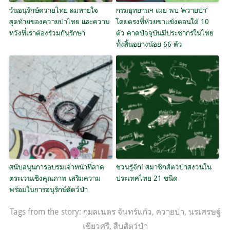
วันอนุรักษ์ควายไทย ลมหายใจ
กรมอุทยานฯ เผย พบ ‘ควายป่า’
สุดท้ายของควายป่าไทย และความ
โดยตรงที่ห้วยขาแข้งตอนใต้ 10
หวังที่เราต้องร่วมกันรักษา
ตัว คาดปัจจุบันมีประชากรในไทย
ทั้งสิ้นอย่างน้อย 66 ตัว
สนับสนุนการอบรมเจ้าหน้าที่ลาด
ชวนรู้จัก! สมาชิกสัตว์ป่าสงวนใน
ตระเวนเชิงคุณภาพ เสริมความ
ประเทศไทย 21 ชนิด
พร้อมในการอนุรักษ์สัตว์ป่า
Tags from the story:
กมลเนตร จันทร์แก้ว
,
ควายป่า
,
นรเศรษฐ์
เขียวศรี
,
สืบสัตว์ป่า