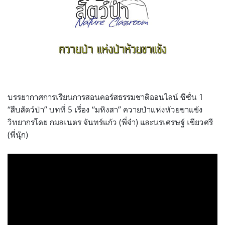
บรรยากาศการเรียนการสอนคอร์สธรรมชาติออนไลน์ ซีซั่น 1
“สืบสัตว์ป่า” บทที่ 5 เรื่อง “มหิงสา” ควายป่าแห่งห้วยขาแข้ง
วิทยากรโดย กมลเนตร จันทร์แก้ว (พี่จ๋า) และนรเศรษฐ์ เขียวศรี
(พี่นุ๊ก)