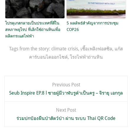
โปรตุเกสกลายเป็นประเทศที่สี่ใน
5 ผลลัพธ์สำคัญจากการประชุม
สหภาพยุโรป ที่เลิกใช้ถ่านหินเพื่อ
COP26
ผลิตกระแสไฟฟ้า
Tags from the story:
climate crisis
,
เชื้อเพลิงฟอสซิล
,
แก๊ส
คาร์บอนไดออกไซด์
,
โรงไฟฟ้าถ่านหิน
แนะแนว
Previous Post
เรื่อง
Seub Inspire EP.8 l ชายผู้มีวาฬบรูด้าเป็นครู – จิรายุ เอกกุล
Next Post
ร่วมปกป้องผืนป่าสัตว์ป่า ผ่าน ระบบ Thai QR Code