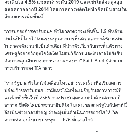
จะเติบโต
4.5%
แซงหน้าระดับ
2019
และเข้าใกล้จุดสูงสุด
ตลอดกาลจากปี
2014
โดยภาคการผลิตไฟฟ้าคิดเป็นสามใน
สี่ของการเพิ่มขึ้นนี้
“
การปล่อยก๊าซคาร์บอนฯ ทั่วโลกคาดว่าจะเพิ่มขึ้น
1.5
พันล้าน
ตันในปีนี้ โดยได้รับแรงหนุนจากการฟื้นตัว และการใช้ถ่านหิน
ในภาคพลังงาน นี่เป็นคำเตือนที่น่ากลัวเกี่ยวกับการฟื้นตัวทาง
เศรษฐกิจจากวิกฤตโควิดโดยไม่สนวิธีการ และมันอาจไม่ยั่งยืน
ต่อภาวะฉุกเฉินทางสภาพอากาศของเรา
” Fatih Birol
ผู้อำนวย
การบริหารของ
IEA
กล่าว
“
หากรัฐบาลทั่วโลกไม่เคลื่อนไหวอย่างรวดเร็ว เพื่อเริ่มลดการ
ปล่อยก๊าซคาร์บอนฯ เรามีแนวโน้มที่จะเผชิญกับสถานการณ์ที่
เลวร้ายยิ่งขึ้นในปี
2565
การประชุมสุดยอดผู้นำด้านสภาพภูมิ
อากาศ ซึ่งจัดโดยประธานาธิบดีโจ ไบเดน ของสหรัฐในสัปดาห์นี้
ถือเป็นช่วงเวลาสำคัญ ว่าจะมุ่งมั่นดำเนินการอย่างไรให้เกิด
ความชัดเจนในการประชุม
COP26
ที่กลาสโกว์
”