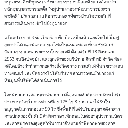
มนุษยชน สิทธิชุมชน ทรัพยากรธรรมชาติและสิ่งแวดล้อม ปัก
หลักชุมนุมสาธารณะตั้ง “หมู่บ้านผาฮวกพัฒนาชาวประชา
สามัคคี” บริเวณถนนเพื่อการเกษตรที่ชาวบ้านใช้ร่วมกันที่
สามารถเดินทางเข้าไปยังภูผาฮวก
พร้อมประกาศ 3 ข้อเรียกร้อง คือ ปิดเหมืองหินและโรงโม่ ฟื้นฟู
ภูผาป่าไม้ และพัฒนาดงมะไฟเป็นแหล่งท่องเที่ยวเชิงนิเวศ
วัฒนธรรมและอารยธรรมโบราณคดี ตั้งแต่วันที่ 13 สิงหาคม
2563 จนถึงปัจจุบัน และถูกเจ้าของบริษัท ธ.ศิลาสิทธิ จำกัด ฟ้อง
คดีโดยอ้างว่าทำการก่อสร้างสิ่งกีดขวาง กางเต้นท์ที่พัก ขวางเส้น
ทางขนแร่ และขัดขวางไม่ให้บริษัทฯ สามารถขนย้ายกองแร่
หินปูนที่บริษัทได้ดำเนินการไว้
โดยผู้พากษาได้อ่านคำพิพากษา มีใจความสำคัญว่า บริษัทได้รับ
ประทานบัตรในการทำเหมือง 175 ไร่ 3 งาน และได้รับใบ
อนุญาตในการกองแร่ 50 ไร่ ซึ่งพื้นที่ที่ได้รับใบอนุญาตดังกล่าว
ศาลปกครองชั้นต้นมีคำพิพากษาเพิกถอนใบต่ออายุประทานบัตร
และศาลปกครองสูงสุดก็พิพากษายืนตามคำพิพากษาของศาล