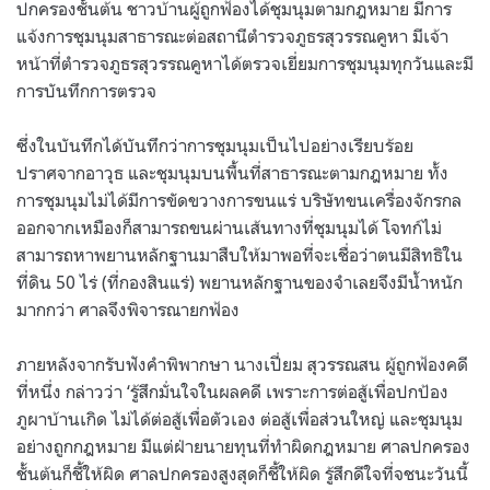
ปกครองชั้นต้น ชาวบ้านผู้ถูกฟ้องได้ชุมนุมตามกฎหมาย มีการ
แจ้งการชุมนุมสาธารณะต่อสถานีตำรวจภูธรสุวรรณคูหา มีเจ้า
หน้าที่ตำรวจภูธรสุวรรณคูหาได้ตรวจเยี่ยมการชุมนุมทุกวันและมี
การบันทึกการตรวจ
ซึ่งในบันทึกได้บันทึกว่าการชุมนุมเป็นไปอย่างเรียบร้อย
ปราศจากอาวุธ และชุมนุมบนพื้นที่สาธารณะตามกฎหมาย ทั้ง
การชุมนุมไม่ได้มีการขัดขวางการขนแร่ บริษัทขนเครื่องจักรกล
ออกจากเหมืองก็สามารถขนผ่านเส้นทางที่ชุมนุมได้ โจทก์ไม่
สามารถหาพยานหลักฐานมาสืบให้มาพอที่จะเชื่อว่าตนมีสิทธิใน
ที่ดิน 50 ไร่ (ที่กองสินแร่) พยานหลักฐานของจำเลยจึงมีน้ำหนัก
มากกว่า ศาลจึงพิจารณายกฟ้อง
ภายหลังจากรับฟังคำพิพากษา นางเปี่ยม สุวรรณสน ผู้ถูกฟ้องคดี
ที่หนึ่ง กล่าวว่า ‘รู้สึกมั่นใจในผลคดี เพราะการต่อสู้เพื่อปกป้อง
ภูผาบ้านเกิด ไม่ได้ต่อสู้เพื่อตัวเอง ต่อสู้เพื่อส่วนใหญ่ และชุมนุม
อย่างถูกกฎหมาย มีแต่ฝ่ายนายทุนที่ทำผิดกฎหมาย ศาลปกครอง
ชั้นต้นก็ชี้ให้ผิด ศาลปกครองสูงสุดก็ชี้ให้ผิด รู้สึกดีใจที่จชนะวันนี้