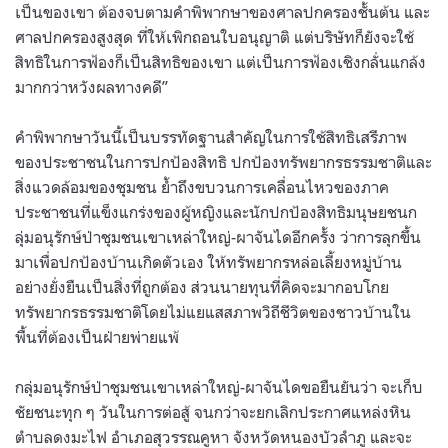
เป็นของเขา ต้องจบตามคำพิพากษาของศาลปกครองชั้นต้น และ
ศาลปกครองสูงสุด ที่ให้เพิกถอนใบอนุญาติ แต่บริษัทก็ยังจะใช้
สิทธิในการฟ้องก็เป็นสิทธิของเขา แต่เป็นการฟ้องเชิงกลั่นแกล้ง
มากกว่าหวังผลทางคดี”
คำพิพากษาวันนี้เป็นบรรทัดฐานสำคัญในการใช้สิทธิเสรีภาพ
ของประชาชนในการปกป้องสิทธิ ปกป้องทรัพยากรธรรมชาติและ
สิ่งแวดล้อมของชุมชน ย้ำถึงขบวนการเคลื่อนไหวของภาค
ประชาชนที่แข็งแกร่งของผู้หญิงและนักปกป้องสิทธิมนุษยชนก
ลุ่มอนุรักษ์ป่าชุมชนเขาเหล่าใหญ่-ผาจันไดอีกครั้ง ว่าการลุกขึ้น
มาเพื่อปกป้องบ้านเกิดตัวเอง ให้ทรัพยากรหล่อเลี้ยงหมู่บ้าน
อย่างยั่งยืนเป็นสิ่งที่ถูกต้อง ส่วนนายทุนที่คิดจะมากอบโกย
ทรัพยากรธรรมชาติโดยไม่แยแสสภาพวิถีชีวิตของชาวบ้านใน
พื้นที่ต้องเป็นฝ่ายพ่ายแพ้
กลุ่มอนุรักษ์ป่าชุมชนเขาเหล่าใหญ่-ผาจันไดขอยืนยันว่า จะเก็บ
ชัยชนะทุก ๆ วันในการต่อสู้ จนกว่าจะยกเลิกประกาศแหล่งหิน
ตำบลดงมะไฟ อำเภอสุวรรณคูหา จังหวัดหนองบัวลำภู และจะ