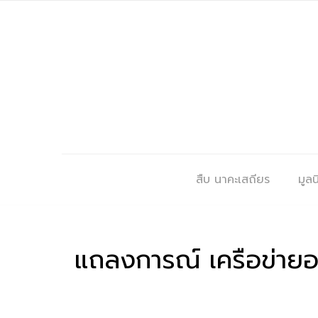
สืบ นาคะเสถียร
มูลนิ
แถลงการณ์ เครือข่ายอนุ