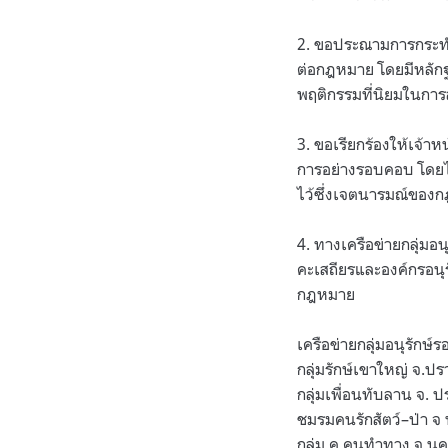
2.
ขอประณามการกระทำของ
ต่อกฎหมาย โดยมีหลักฐา
พฤติกรรมที่นิยมในการล
3.
ขอเรียกร้องให้เจ้าห
การอย่างรอบคอบ โดยไม่
ไว้ซึ่งเจตนารมณ์ของกฎ
4.
ทางเครือข่ายกลุ่มอน
คะเสถียรและองค์กรอนุร
กฎหมาย
เครือข่ายกลุ่มอนุรักษ์
กลุ่มรักษ์เขาใหญ่ จ
.
ปรา
กลุ่มเพื่อนทับลาน จ
.
ปร
ชมรมคนรักสัตว์
–
ป่า 
กลุ่ม ค คนทำทาง จ
.
นค