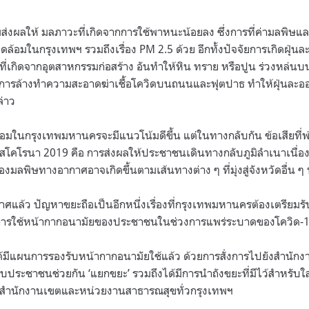
ส่งผลให้ มลภาวะที่เกิดจากการใช้พาหนะน้อยลง ซึ่งการที่ค่ามลพิษแ
แวดล้อมในกรุงเทพฯ รวมถึงเรื่อง PM 2.5 ด้วย อีกทั้งปัจจัยการเกิดฝุ่
สิ่งที่เกิดจากอุตสาหกรรมก่อสร้าง อันทำให้หิน ทราย หรือปูน ร่วงหล่
้มีการล้างทำความสะอาดฆ่าเชื้อโควิดบนถนนและฟุตปาธ ทำให้ฝุ่นละอ
่าว
้อมในกรุงเทพมหานครจะมีแนวโน้มดีขึ้น แต่ในทางกลับกัน ข้อเสียที
สโคโรนา 2019 คือ การส่งผลให้ประชาชนเดินทางกลับภูมิลำเนาเนื่อ
ื่องมลพิษทางอากาศอาจเกิดขึ้นตามเส้นทางต่าง ๆ ที่มุ่งสู่จังหวัดอื่น 
แล้ว ปัญหาขยะถือเป็นอีกหนึ่งเรื่องที่กรุงเทพมหานครต้องเตรียมรับ
ดจากการใช้หน้ากากอนามัยของประชาชนในช่วงการแพร่ระบาดของโควิด-
ีแผนการรองรับหน้ากากอนามัยใช้แล้ว ด้วยการสั่งการไปยังสำนักงาน
ับประชาชนช่วยกัน ‘แยกขยะ’ รวมถึงได้มีการนำถังขยะที่มีไว้สำหรับใ
ยังสำนักงานเขตและหน่วยงานสาธารณสุขทั่วกรุงเทพฯ