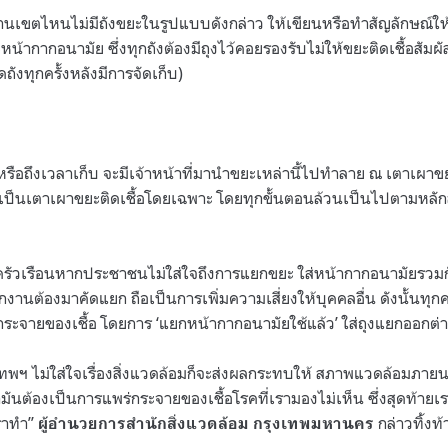
กงานเขตไหนไม่มีถังขยะในรูปแบบดังกล่าว ให้เขียนหรือทำสัญลักษณ์ให้
ะหน้ากากอนามัย ซึ่งทุกถังต้องมีถุงไว้คอยรองรับไม่ให้ขยะติดเชื้อสัมผ
ังทุกครั้งหลังมีการจัดเก็บ)
อถึงเวลาเก็บ จะมีเจ้าหน้าที่มานำขยะเหล่านี้ไปทำลาย ณ เตาเผาขยะติดเช
็นเตาเผาขยะติดเชื้อโดยเฉพาะ โดยทุกขั้นตอนล้วนเป็นไปตามหลักส
ครัวเรือนหากประชาชนไม่ใส่ใจถึงการแยกขยะ ใส่หน้ากากอนามัยรวมกั
ักงานต้องมาคัดแยก ถือเป็นการเพิ่มความเสี่ยงให้บุคคลอื่น ดังนั้นท
ระจายของเชื้อ โดยการ ‘แยกหน้ากากอนามัยใช้แล้ว’ ใส่ถุงแยกออกต
ทพฯ ไม่ใส่ใจเรื่องสิ่งแวดล้อมก็จะส่งผลกระทบให้ สภาพแวดล้อมภายน
ันต้องเป็นการแพร่กระจายของเชื้อโรคที่เรามองไม่เห็น ซึ่งสุดท้ายเรา
เราทำ”
กล่าวทิ้งท้
ผู้อำนวยการสำนักสิ่งแวดล้อม กรุงเทพมหานคร