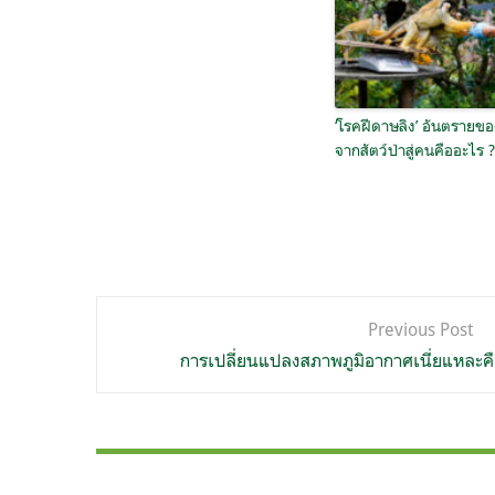
‘โรคฝีดาษลิง’ อันตรายข
จากสัตว์ป่าสู่คนคืออะไร ?
แนะแนว
Previous Post
เรื่อง
การเปลี่ยนแปลงสภาพภูมิอากาศเนี่ยแหละคื