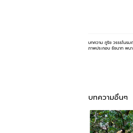
บทความ ภูริช วรรธโนรมณ์ 
ภาพประกอบ ธัชนาท พนาสันต
บทความอื่นๆ