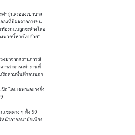
ละค่าฝุ่นละอองเบาบาง
นละอองที่มีผลจากการขน
นบนท้องถนนถูกชะล้างโดย
องพวกนี้หายไปด้วย”
่พ่วงมาจากสถานการณ์
งจากสามารถทำงานที่
ๆ หรือตามพื้นที่รอบนอก
มือ โดยเฉพาะอย่างยิ่ง
19
เขตต่าง ๆ ทั้ง 50
ส่หน้ากากอนามัยเพียง