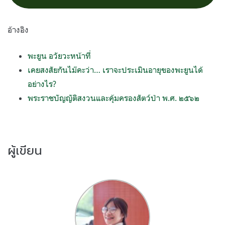
อ้างอิง
พะยูน อวัยวะหน้าที่
เคยสงสัยกันไม๊คะว่า… เราจะประเมินอายุของพะยูนได้
อย่างไร?
พระราชบัญญัติสงวนและคุ้มครองสัตว์ป่า พ.ศ. ๒๕๖๒
ผู้เขียน