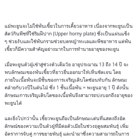
แม้พะยูนจะไม่ใช้ฟันเขี้ยวในการเคี้ยวอาหาร เนื่องจากพะยูนเป็น
สัตว์กินพืชที่ใช้ริมฝีปาก (Upper horny plate) ซึ่งเป็นแผ่นแข็ง
ๆ ช่วยงับและใช้ฟันกรามช่วยบดหญ้าทะเลและพืชอาหาร แต่ฟัน
เขี้ยวก็มีความสำคัญอย่างมากในการทำนายอายุของพะยูน
เมื่อพะยูนตัวผู้เข้าสู่ช่วงตัวเต็มวัย อายุประมาณ 13 ถึง 14 ปี จะ
พบลักษณะของฟันเขี้ยวที่ยาวยื่นออกมาให้เห็นชัดเจน โดย
ภายในเนื้อฟันจะมีชั้นของการเจริญเติบโตซ้อนทับกัน ลักษณะ
คล้ายกับวงปีในต้นไม้ ซึ่ง 1 ชั้นเนื้อฟัน = พะยูนอายุ 1 ปี ดังนั้น
ลักษณะการเจริญเติบโตของเนื้อฟันจึงสามารถบ่งบอกถึงอายุของ
พะยูนได้
และยิ่งไปกว่านั้น เขี้ยวพะยูนถือเป็นลักษณะเด่นที่แสดงถึงอัต
ลักษณ์ของความเป็นตัวผู้ที่มีต่อตัวเมียในช่วงฤดูผสมพันธุ์ เพิ่ม
อัตราการจับคู่ การขยายพันธุ์ และนำมาซึ่งความสามารถในการ