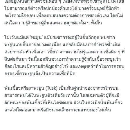
เองอยู่เหนือกว่าสัตว์ชนิดอื่น ๆ เพียงเพราะพวกเขาพูดไม่ได้ เลย
ไม่สามารถแก้ต่างหรือปกป้องตัวเองได้ บางครั้งมนุษย์ก็มักทำ
อะไรตามใจชอบ เพื่อตอบสนองความต้องการของตัวเอง โดยไม่
สนใจความรู้สึกของผู้อื่นและความถูกต้องใด ๆ ทั้งสิ้น
ไม่เว้นแม้แต่ ‘พะยูน’ แม้ประชากรจะอยู่ในขั้นวิกฤต พบซาก
พะยูนเกยตื้นตายอย่างต่อเนื่อง แต่กลับมีคนบางจำพวกซ้ำเติม
ด้วยการตัดหัวเพื่อเอา ‘เขี้ยว’ จากความไม่รู้และความเชื่อผิด ๆ ที่
สืบต่อกันมา วันนี้แอดมินชวนมาทำความรู้จักกับเขี้ยวพะยูนว่า
คืออะไรและมีความสำคัญอย่างไร? และเหตุผลว่าทำไมการครอบ
ครองเขี้ยวพะยูนถึงเป็นความเชื่อที่ผิด
ฟันเขี้ยวหรืองาพะยูน (Tusk) เป็นฟันคู่หน้าของขากรรไกรบน
สามารถพบได้ในพะยูนตัวเต็มวัยเท่านั้น โดยเฉพาะตัวผู้ที่จะมี
ลักษณะของฟันเขี้ยวที่เห็นได้ชัดเจน ส่วนในตัวเมียนั้นฟันเขี้ยว
อาจไม่โผล่ออกมาหรือมีขนาดเล็กมากจนแทบมองไม่เห็น