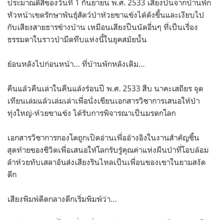
ประมาณตีสี่ของวันที่ 1 กันยายน พ.ศ. 2533 เสียงปืนจากบ้านพัก
หัวหน้าเขตรักษาพันธุ์สัตว์ป่าห้วยขาแข้งได้ดังขึ้นและเงียบไป
กับเสียงสายธารข้างบ้าน เหมือนเสียงปืนนัดอื่นๆ ที่เป็นเรื่อง
ธรรมดาในราวป่ามืดทึบแห่งนี้ในยุคสมัยนั้น
ย้อนหลังไปก่อนหน้า… ที่บ้านพักหลังเดิม…
คืนแล้วคืนเล่าในคืนแล้งร้อนปี พ.ศ. 2533 สืบ นาคะเสถียร จุด
เทียนเล่มแล้วเล่มเล่าเพื่อนั่งเขียนเอกสารวิชาการเสนอให้ป่า
ทุ่งใหญ่-ห้วยขาแข้ง ได้รับการพิจารณาเป็นมรดกโลก
เอกสารวิชาการกองโตถูกเปิดอ่านเพื่ออ้างอิงในงานสำคัญชิ้น
สุดท้ายของชีวิตเพื่อเสนอให้โลกรับรู้คุณค่าแห่งผืนป่าที่โอบล้อม
ลำห้วยทับเสลาอันส่งเสียงรินไหลเป็นเพื่อนของเขาในยามสงัด
ดึก
เสียงพิมพ์ดีดกลางดึกเริ่มพิมพ์ว่า…