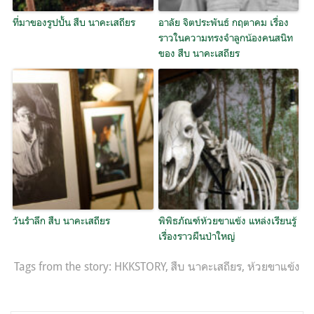
ที่มาของรูปปั้น สืบ นาคะเสถียร
อาลัย จิตประพันธ์ กฤตาคม เรื่อง
ราวในความทรงจำลูกน้องคนสนิท
ของ สืบ นาคะเสถียร
วันรำลึก สืบ นาคะเสถียร
พิพิธภัณฑ์ห้วยขาแข้ง แหล่งเรียนรู้
เรื่องราวผืนป่าใหญ่
Tags from the story:
HKKSTORY
,
สืบ นาคะเสถียร
,
ห้วยขาแข้ง