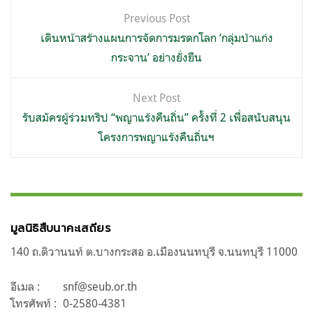
แนะแนว
Previous Post
เรื่อง
เดินหน้าสร้างแผนการจัดการมรดกโลก ‘กลุ่มป่าแก่ง
กระจาน’ อย่างยั่งยืน
Next Post
รับสมัครผู้ร่วมทริป “พญาแร้งคืนถิ่น” ครั้งที่ 2 เพื่อสนับสนุน
โครงการพญาแร้งคืนถิ่นฯ
มูลนิธิสืบนาคะเสถียร
140 ถ.ติวานนท์ ต.บางกระสอ อ.เมืองนนทบุรี จ.นนทบุรี 11000
อีเมล :
snf@seub.or.th
โทรศัพท์ :
0-2580-4381