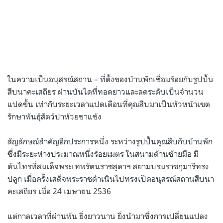
ในความเป็นอนุสรณ์สถาน – ที่ตั้งของบ้านพักเชื่อมร้อยกับรูปปั้น
สืบนาคะเสถียร ผ่านบันไดที่ทอดยาวและลดระดับเป็นจำนวน
แปดขั้น เท่ากับระยะเวลาแปดเดือนที่คุณสืบมาเป็นหัวหน้าเขต
รักษาพันธุ์สัตว์ป่าห้วยขาแข้ง
สัญลักษณ์สำคัญอีกประการหนึ่ง ระหว่างรูปปั้นคุณสืบกับบ้านพัก
ซึ่งมีระยะห่างประมาณหนึ่งร้อยเมตร ในสนามด้านซ้ายมือ มี
ต้นไทรที่สมเด็จพระเทพรัตนราชสุดาฯ สยามบรมราชกุมารีทรง
ปลูก เมื่อครั้งเสด็จพระราชดำเนินไปทรงเปิดอนุสรณ์สถานสืบนา
คะเสถียร เมื่อ 24 เมษายน 2536
แต่กาลเวลาที่ผ่านพ้น ยิ่งยาวนาน ยิ่งนำมาซึ่งการเปลี่ยนแปลง