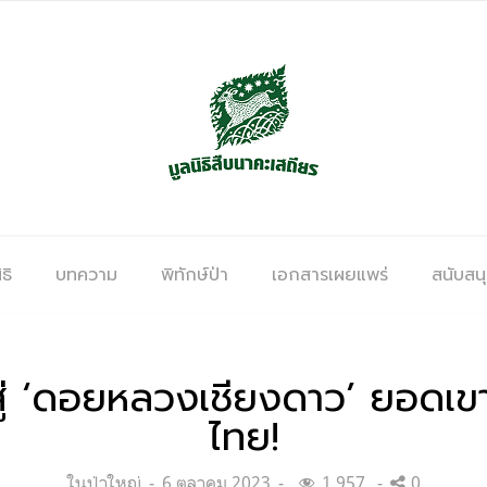
ธิ
บทความ
พิทักษ์ป่า
เอกสารเผยแพร่
สนับสน
ู่ ‘ดอยหลวงเชียงดาว’ ยอดเขาท
ไทย!
Categories:
Posted
ในป่าใหญ่
6 ตุลาคม 2023
1,957
0