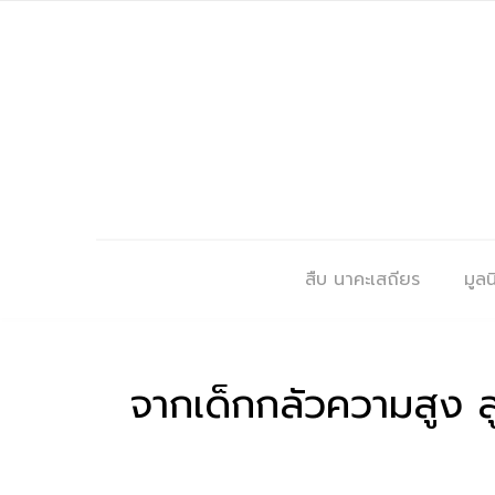
สืบ นาคะเสถียร
มูลนิ
จากเด็กกลัวความสูง ส