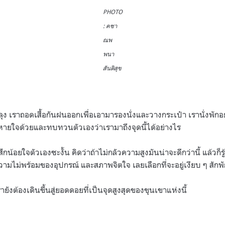
PHOTO
: คชา
ณพ
พนา
สันติสุข
สลุง เราถอดเสื้อกันฝนออกเพื่อเอามารองนั่งและวางกระเป๋า เรานั่งพักอ
พักหายใจด้วยและทบทวนตัวเองว่าเรามาถึงจุดนี้ได้อย่างไร
ก็รู้สึกน้อยใจตัวเองซะงั้น คิดว่าถ้าไม่กลัวความสูงมันน่าจะดีกว่านี้ แล้วก็
วามไม่พร้อมของอุปกรณ์ และสภาพจิตใจ เลยเลือกที่จะอยู่เงียบ ๆ สักพั
ายังต้องเดินขึ้นสู่ยอดดอยที่เป็นจุดสูงสุดของขุนเขาแห่งนี้