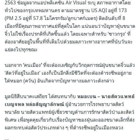
2563
ข้อมูลจากแอปพลิเคชั่น Air Visual ระบุ สภาพอากาศโดย
ทั่วไปของกรุงเทพมหานคร ตามมาตรฐาน US AQI อยู่ที่ 173
(PM 2.5 อยู่ที่ 57.8 ไมโครกรัม/ลูกบาศก์เมตร) ติดอันดับที่ 8
เมืองที่มีคุณภาพอากาศแย่ที่สุดในโลก
แน่นอนว่าปัญหาฝุ่นขนาด
จิ๋วไม่ใช่เรื่องปรกติที่เกิดขึ้นแล้ว โดยเฉพาะสำหรับ ‘ชาวกรุง’ ที่
ต้องอาศัยอยู่ในพื้นที่ที่เต็มไปด้วยมลภาวะทางอากาศที่นับวันจะ
แย่ลงไปทุกขณะ
นอกจาก
คนเมือง
ที่จะต้องเผชิญกับวิกฤตการณ์ฝุ่นขนาดจิ๋วแล้ว
‘
’
‘สัตว์ที่อยู่ในเมือง’ เองก็เป็นอีกสิ่งมีชีวิตที่จะต้องดำรงชีพอยู่ภาย
ใต้หมอก (ควัน) อันเกิดจากปัญหาทางมลภาวะดังกล่าว
มูลนิธิสืบนาคะเสถียร ได้สนทนากับ
หมอเบน – นายสัตวแพทย์
ผู้อำนวยการโรงพยาบาลสัตว์
เบญจพล หล่อสัญญาลักษณ์
พนาลัย
นายสัตวแพทย์ผู้เชี่ยวชาญด้านการรักษาสัตว์ป่าและสัตว์
พิเศษ เพื่อพูดคุยเกี่ยวกับเรื่องปัญหาของฝุ่นละอองขนาดเล็กที่ส่ง
ผลกระทบต่อสัตว์ประเภทต่าง ๆ ที่ดำรงชีพอยู่ในเมืองหลวง