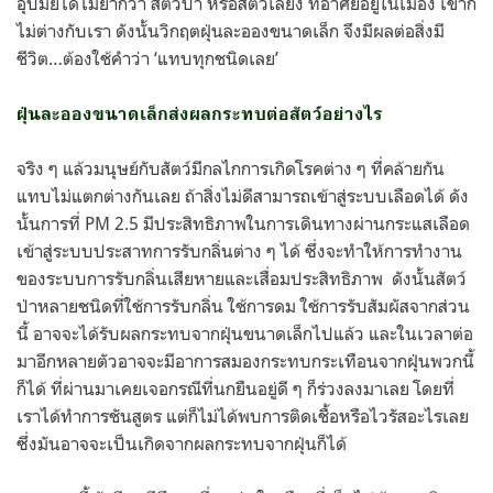
อุปมัยได้ไม่ยากว่า สัตว์ป่า หรือสัตว์เลี้ยง ที่อาศัยอยู่ในเมือง เขาก็
ไม่ต่างกับเรา ดังนั้นวิกฤตฝุ่นละอองขนาดเล็ก จึงมีผลต่อสิ่งมี
ชีวิต…ต้องใช้คำว่า ‘แทบทุกชนิดเลย’
ฝุ่นละอองขนาดเล็กส่งผลกระทบต่อสัตว์อย่างไร
จริง ๆ แล้วมนุษย์กับสัตว์มีกลไกการเกิดโรคต่าง ๆ ที่คล้ายกัน
แทบไม่แตกต่างกันเลย ถ้าสิ่งไม่ดีสามารถเข้าสู่ระบบเลือดได้ ดัง
นั้นการที่ PM 2.5 มีประสิทธิภาพในการเดินทางผ่านกระแสเลือด
เข้าสู่ระบบประสาทการรับกลิ่นต่าง ๆ ได้ ซึ่งจะทำให้การทำงาน
ของระบบการรับกลิ่นเสียหายและเสื่อมประสิทธิภาพ ดังนั้นสัตว์
ป่าหลายชนิดที่ใช้การรับกลิ่น ใช้การดม ใช้การรับสัมผัสจากส่วน
นี้ อาจจะได้รับผลกระทบจากฝุ่นขนาดเล็กไปแล้ว และในเวลาต่อ
มาอีกหลายตัวอาจจะมีอาการสมองกระทบกระเทือนจากฝุ่นพวกนี้
ก็ได้ ที่ผ่านมาเคยเจอกรณีที่นกยืนอยู่ดี ๆ ก็ร่วงลงมาเลย โดยที่
เราได้ทำการชันสูตร แต่ก็ไม่ได้พบการติดเชื้อหรือไวรัสอะไรเลย
ซึ่งมันอาจจะเป็นเกิดจากผลกระทบจากฝุ่นก็ได้