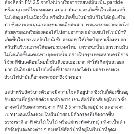
ต้องคิดว่า PM 2.5 จากไฟป่า หรือจากรถยนต์มันเป็น particle
หรืออนุภาคที่ไร้พรมแดน แปลว่ามันอาจจะเกิดขึ้นในเมืองแต่ก็
ไม่ได้อยู่แค่ในเมืองนั้น หรือมันเกิดขึ้นในป่ามันก็ไม่ได้อยู่แค่ใน
ป่า ซึ่งแน่นอนฝุ่นละอองขนาดเล็กมันสามารถแพร่กระจายออกไป
ด้วยตามลมหรือล่องลอยได้ไปตามอากาศ อย่างเช่นไฟไหม้ป่าที่
เกิดขึ้นในประเทศอินโดนีเซีย ส่งผลทำให้เกิดปัญหาเรื่องหมอก
ควันที่บริเวณภาคใต้ของประเทศไทย เพราะฉะนั้นผลกระทบมัน
ไม่ได้เกิดขึ้นแค่เฉพาะจุดตรงนั้น อย่างในกรุงเทพมหานครมีการ
ใช้รถที่ขับเคลื่อนโดยน้ำมันดีเซลเยอะมาก ทำให้เกิดฝุ่นละออง
มาก มันก็จะส่งผลไปยังพื้นที่ป่ารอบนอกได้รับผลกระทบด้วย
ส่วนไฟป่ามันก็อาจจะลามมาถึงข้างนอก
แต่สำหรับสัตว์บางตัวอาจมีความโชคดีอยู่บ้าง ซึ่งมันก็ต้องขึ้นอยู่
กับสถานที่อยู่อาศัยด้วยยกตัวอย่าง เช่น สัตว์ที่อาศัยอยู่ในป่า ซึ่ง
อาจจะได้รับผลกระทบจาก PM 2.5 จากเมืองอยู่บ้าง แต่อาจจะ
เบาบางลงเนื่องด้วย ในผืนป่าย่อมมีตัวกรองที่เกิดจากขึ้น
ธรรมชาติ อาทิ ต้นไม้ ใบไม้ หรือแม้กระทั่งต้นหญ้า ที่จะเป็นตัว
ดักจับฝุ่นละอองต่าง ๆ ส่งผลให้สัตว์ป่าที่อยู่ในผืนป่าที่อุดม