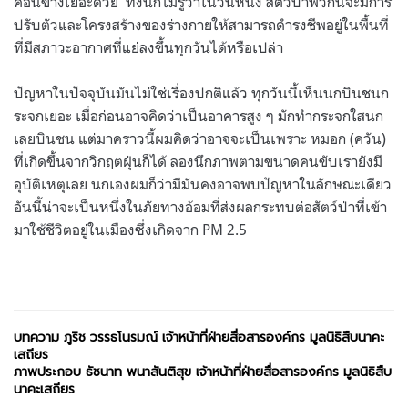
ค่อนข้างเยอะด้วย ทั้งนี้ก็ไม่รู้ว่าในวันหนึ่ง สัตว์ป่าพวกนี้จะมีการ
ปรับตัวและโครงสร้างของร่างกายให้สามารถดำรงชีพอยู่ในพื้นที่
ที่มีสภาวะอากาศที่แย่ลงขึ้นทุกวันได้หรือเปล่า
ปัญหาในปัจจุบันมันไม่ใช่เรื่องปกติแล้ว ทุกวันนี้เห็นนกบินชนก
ระจกเยอะ เมื่อก่อนอาจคิดว่าเป็นอาคารสูง ๆ มักทำกระจกใสนก
เลยบินชน แต่มาคราวนี้ผมคิดว่าอาจจะเป็นเพราะ หมอก (ควัน)
ที่เกิดขึ้นจากวิกฤตฝุ่นก็ได้ ลองนึกภาพตามขนาดคนขับเรายังมี
อุบัติเหตุเลย นกเองผมก็ว่ามีมันคงอาจพบปัญหาในลักษณะเดียว
อันนี้น่าจะเป็นหนึ่งในภัยทางอ้อมที่ส่งผลกระทบต่อสัตว์ป่าที่เข้า
มาใช้ชีวิตอยู่ในเมืองซึ่งเกิดจาก PM 2.5
บทความ ภูริช วรรธโนรมณ์ เจ้าหน้าที่ฝ่ายสื่อสารองค์กร มูลนิธิสืบนาคะ
เสถียร
ภาพประกอบ ธัชนาท พนาสันติสุข
เจ้าหน้าที่ฝ่ายสื่อสารองค์กร มูลนิธิสืบ
นาคะเสถียร