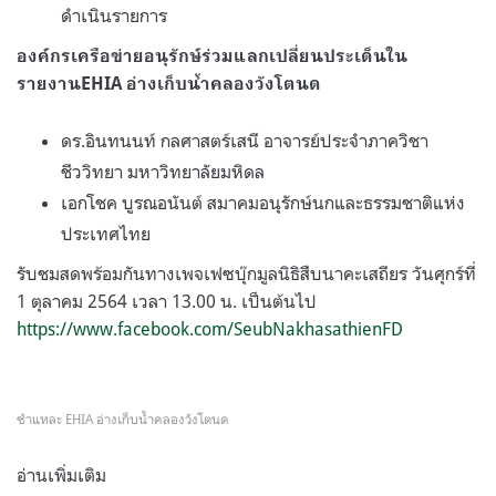
ดำเนินรายการ
องค์กรเครือข่ายอนุรักษ์ร่วมแลกเปลี่ยนประเด็นใน
รายงาน
EHIA
อ่างเก็บน้ำคลองวังโตนด
ดร
.
อินทนนท์ กลศาสตร์เสนี อาจารย์ประจำภาควิชา
ชีววิทยา มหาวิทยาลัยมหิดล
เอกโชค บูรณอนันต์ สมาคมอนุรักษ์นกและธรรมชาติแห่ง
ประเทศไทย
รับชมสดพร้อมกันทางเพจเฟซบุ๊กมูลนิธิสืบนาคะเสถียร วันศุกร์ที่
1
ตุลาคม
2564
เวลา
13.00
น
.
เป็นต้นไป
https://www.facebook.com/SeubNakhasathienFD
ชำแหละ EHIA อ่างเก็บน้ำคลองวังโตนด
อ่านเพิ่มเติม