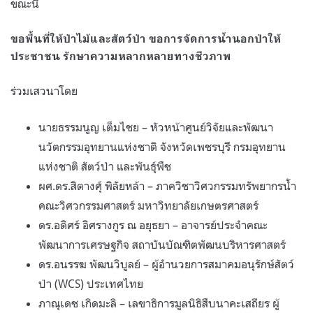
ขณะนี้
ขอพื้นที่ให้ป่าไม้และสัตว์ป่า ขอการจัดการน้ำนอกป่าให้
ประชาชน รักษาความหลากหลายทางชีวภาพ
ร่วมเสวนาโดย
นายธรรมนูญ เต็มไชย
–
หัวหน้าศูนย์วิจัยและพัฒนา
นวัตกรรมอุทยานแห่งชาติ จังหวัดเพชรบุรี กรมอุทยาน
แห่งชาติ สัตว์ป่า และพันธุ์พืช
ผศ
.
ดร
.
สิตางศุ์ พิลัยหล้า
–
ภาควิชาวิศวกรรมทรัพยากรน้ำ
คณะวิศวกรรมศาสตร์ มหาวิทยาลัยเกษตรศาสตร์
ดร
.
อดิศร์ อิศรางกูร ณ อยุธยา
–
อาจารย์ประจำคณะ
พัฒนาการเศรษฐกิจ สถาบันบัณฑิตพัฒนบริหารศาสตร์
ดร
.
อนรรฆ พัฒนวิบูลย์
–
ผู้อำนวยการสมาคมอนุรักษ์สัตว์
ป่า
(WCS)
ประเทศไทย
ภาณุเดช เกิดมะลิ
–
เลขาธิการมูลนิธิสืบนาคะเสถียร ผู้