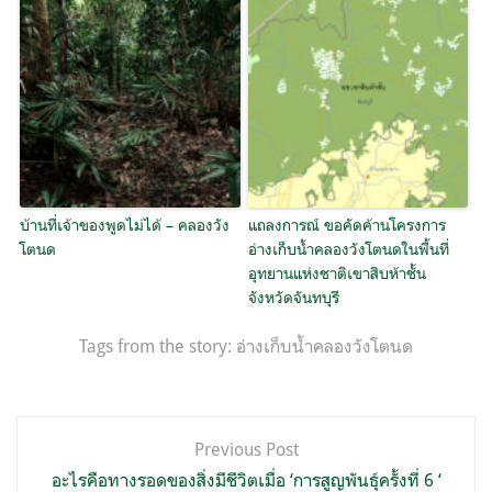
บ้านที่เจ้าของพูดไม่ได้ – คลองวัง
แถลงการณ์ ขอคัดค้านโครงการ
โตนด
อ่างเก็บน้ำคลองวังโตนดในพื้นที่
อุทยานแห่งชาติเขาสิบห้าชั้น
จังหวัดจันทบุรี
Tags from the story:
อ่างเก็บน้ำคลองวังโตนด
แนะแนว
Previous Post
เรื่อง
อะไรคือทางรอดของสิ่งมีชีวิตเมื่อ ‘การสูญพันธุ์ครั้งที่ 6 ‘