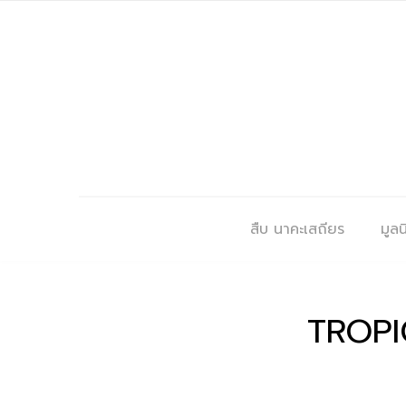
สืบ นาคะเสถียร
มูลนิ
TROPI