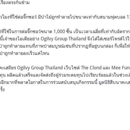
นเรื่องตรงกันข้าม
ชั่วโมงที่ใช้ต่อจิ๊กซอว์ มีป่าไม้ถูกทำลายไปขนาดเท่ากับสนามฟุตบอล 
ไปที่ใช้ในการต่อจิ๊กซอว์ขนาด 1,000 ชิ้น เป็นเวลาเฉลี่ยที่เท่ากับอัตร
เจ้าของไอเดียอย่าง Ogilvy Group Thailand จึงได้ใส่เซอร์ไพรส์ไว้ใน
่ป่าถูกทำลายแทนที่ภาพป่าสมบูรณ์เช่นที่ปรากฏที่อยู่บนกล่อง ก็เพื่อให้
นป่าถูกทำลายลงเร็วแค่ไหน
นาคะเสถียร Ogilvy Group Thailand เว็บไซต์ The Clond และ Mee Fund 
ทุน ผลิตแล้วเสร็จและจัดส่งถึงผู้ร่วมระดมทุนไปเรียบร้อยแล้วในช่วง
นใจอีกมากที่พลาดโอกาสในการร่วมสนับสนุนกิจกรรมนี้ มูลนิธิสืบนาคะเสถ
ั้ง