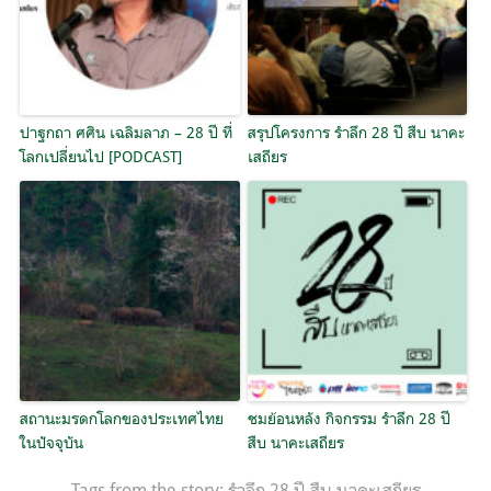
ปาฐกถา ศศิน เฉลิมลาภ – 28 ปี ที่
สรุปโครงการ รำลึก 28 ปี สืบ นาคะ
โลกเปลี่ยนไป [PODCAST]
เสถียร
สถานะมรดกโลกของประเทศไทย
ชมย้อนหลัง กิจกรรม รำลึก 28 ปี
ในปัจจุบัน
สืบ นาคะเสถียร
Tags from the story:
รำลึก 28 ปี สืบ นาคะเสถียร