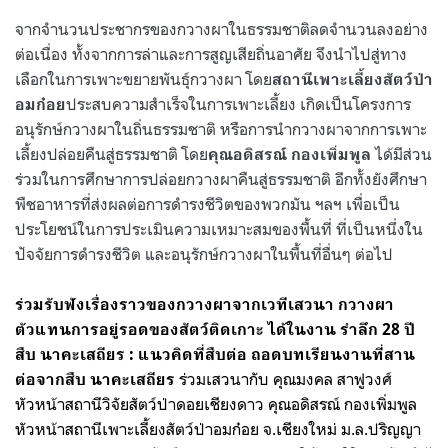
จากจำนวนประชากรของกวางผาในธรรมชาติลดจำนวนลงอย่าง
ต่อเนื่อง ทั้งจากการล่าและการสูญเสียถิ่นอาศัย จึงนำไปสู่ทาง
เลือกในการเพาะขยายพันธุ์กวางผา โดย
สถานีเพาะเลี้ยงสัตว์ป่า
ประสบความสำเร็จในการเพาะเลี้ยง เกิดเป็นโครงการ
อมก๋อย
อนุรักษ์กวางผาในถิ่นธรรมชาติ หรือการนำกวางผาจากการเพาะ
เลี้ยงปล่อยคืนสู่ธรรมชาติ โดย
ได้มีส่วน
คุณอดิสรณ์ กองเพิ่มพูล
ร่วมในการศึกษาการปล่อยกวางผาคืนสู่ธรรมชาติ อีกทั้งยังศึกษา
พืชอาหารที่ส่งผลต่อการดำรงชีวิตของพวกมัน ฯลฯ เพื่อเป็น
ประโยชน์ในการประเมินความเหมาะสมของพื้นที่ ที่เป็นหนึ่งใน
ปัจจัยการดำรงชีวิต และอนุรักษ์กวางผาในพื้นที่อื่นๆ ต่อไป
ร่วมรับฟังเรื่องราวของกวางผาจากเวทีเสวนา กวางผา
ตัวแทนการอยู่รอดของสัตว์ติดเกาะ ได้ในงาน รำลึก 28 ปี
สืบ นาคะเสถียร : แนวคิดที่สืบต่อ ถอดบทเรียนงานที่สาน
ร่วมเสวนากับ คุณมงคล สาฟูวงศ์
ต่อจากสืบ นาคะเสถียร
หัวหน้าสถานีวิจัยสัตว์ป่าดอยเชียงดาว คุณอดิสรณ์ กองเพิ่มพูล
หัวหน้าสถานีเพาะเลี้ยงสัตว์ป่าอมก๋อย จ.เชียงใหม่ ม.ล.ปริญญา