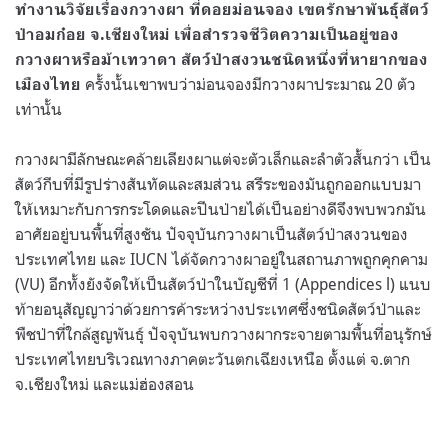
ทำงานวิจัยเรื่องกวางผา ที่ดอยม่อนจอง เขตรักษาพันธุ์สัตว์
ป่าอมก๋อย จ.เชียงใหม่ เพื่อสำรวจชีวิตความเป็นอยู่ของ
กวางผาหรือม้าเทวาดา สัตว์ป่าสงวนชนิดหนึ่งที่หายากของ
ครั้งนั้นเขาพบว่าม่อนจองมีกวางผาประมาณ 20 ตัว
เมืองไทย
เท่านั้น
กวางผามีลักษณะคล้ายเลียงผาแต่จะตัวเล็กและลำตัวสั้นกว่า เป็น
สัตว์กีบที่มีรูปร่างสันทัดและสมส่วน สรีระของมันถูกออกแบบมา
ให้เหมาะกับการกระโดดและปีนป่ายได้เป็นอย่างดีจึงพบพวกมัน
อาศัยอยู่บนพื้นที่สูงชัน ปัจจุบันกวางผาเป็นสัตว์ป่าสงวนของ
ประเทศไทย และ IUCN ได้จัดกวางผาอยู่ในสถานภาพถูกคุกคาม
(VU) อีกทั้งยังจัดให้เป็นสัตว์ป่าในบัญชีที่ 1 (Appendices l) แนบ
ท้ายอนุสัญญาว่าด้วยการค้าระหว่างประเทศซึ่งชนิดสัตว์ป่าและ
พืชป่าที่ใกล้สูญพันธุ์ ปัจจุบันพบกวางผากระจายตามพื้นที่อนุรักษ์
ประเทศไทยบริเวณทางภาคตะวันตกเฉียงเหนือ ตั้งแต่ จ.ตาก
จ.เชียงใหม่ และแม่ฮ่องสอน