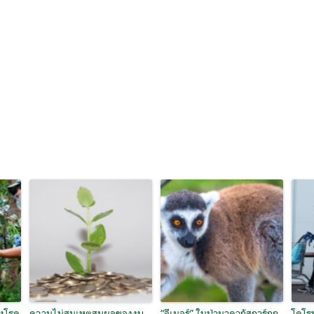
องโรค
ความไม่สมเหตุสมผลของงบ
“ลีเมอร์” ในป่ามาดากัสการ์ถูก
โคโรน