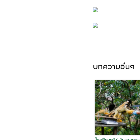
บทความอื่นๆ
‘โรคฝีดาษลิง’ อันตรายข