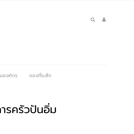
ุนองค์กร
ของที่ระลึก
รครัวปันอิ่ม