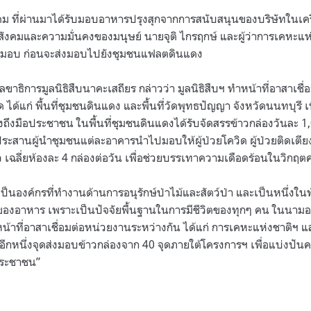
งหาคม ที่ผ่านมาได้รับมอบอาหารปรุงสุกจากการสนับสนุนของบริษัทในเค
ังคมและความมั่นคงของมนุษย์ นายจุติ ไกรฤกษ์ และผู้ว่าการเคหะแห่
ับมอบ ก่อนจะส่งมอบไปยังชุมชนแฟลตดินแดง
ขาธิการมูลนิธิสืบนาคะเสถียร กล่าวว่า มูลนิธิสืบฯ ทำหน้าที่อาสาเชื่
ด ได้แก่ พื้นที่ชุมชนดินแดง และพื้นที่วัดพุทธปัญญา จังหวัดนนทบุรี 
งถึงมือประชาชน ในพื้นที่ชุมชนดินแดงได้รับจัดสรรข้าวกล่องวันละ 1,
ระสานผู้นำชุมชนแต่ละอาคารนำไปมอบให้ผู้ป่วยโควิด ผู้ป่วยติดเตียง
เฉลี่ยห้องละ 4 กล่องต่อวัน เพื่อช่วยบรรเทาความเดือดร้อนในวิกฤตครั
 เป็นองค์กรที่ทำงานด้านการอนุรักษ์ป่าไม้และสัตว์ป่า และเป็นหนึ่งใ
ของอาหาร เพราะเป็นปัจจัยพื้นฐานในการมีชีวิตของทุกๆ คน ในนามองค
้าที่อาสาเชื่อมต่อหน่วยงานระหว่างกัน ได้แก่ การเคหะแห่งชาติฯ 
็นอีกหนึ่งจุดส่งมอบข้าวกล่องจาก 40 จุดภายใต้โครงการฯ เพื่อแบ่งปัน
งประชาชน”