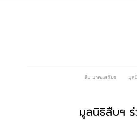
สืบ นาคะเสถียร
มูลนิ
มูลนิธิสืบฯ