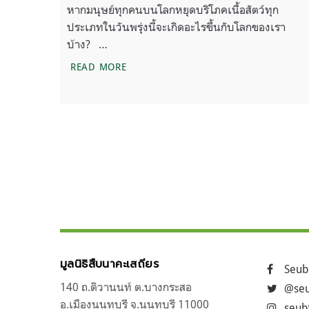
หากมนุษย์ทุกคนบนโลกหยุดบริโภคเนื้อสัตว์ทุก
ประเภทในวันพรุ่งนี้จะเกิดอะไรขึ้นกับโลกของเรา
บ้าง? …
จะเป็นอย่างไร หากวันพรุ่งนี้ทุกคนหยุดบริโ
READ MORE
แนะแนว
ก่อนหน้า
ถัดไป
เรื่อง
มูลนิธิสืบนาคะเสถียร
Seub
140 ถ.ติวานนท์ ต.บางกระสอ
@seu
อ.เมืองนนทบุรี จ.นนทบุรี 11000
seub