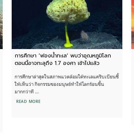
การศึกษา ‘ฟองน้ำทะเล’ พบว่าอุณหภูมิโลก
ตอนนี้อาจทะลุถึง 1.7 องศา เข้าไปแล้ว
การศึกษาล่าสุดในสภาพแวดล้อมใต้ทะเลแคริบเบียนชี้
ให้เห็นว่า กิจกรรมของมนุษย์ทําให้โลกร้อนขึ้น
มากกว่าที …
การศึกษา ‘ฟองน้ำทะเล’ พบว่าอุณหภูมิโลกตอนนี้อา
READ MORE
รษฐกิจแห่งชาติฉบับแรก สู่ยุคทะเลเดือด ทรัพยากรทางทะเลและชายฝั่