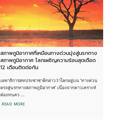
สภาพภูมิอากาศที่เหมือนทางด่วนมุ่งสู่นรกทาง
สภาพภูมิอากาศ โลกเผชิญความร้อนสุดเดือด
12 เดือนติดต่อกัน
เลขาธิการสหประชาชาติกล่าวว่าโลกอยู่บน ‘ทางด่วน
ตรงสู่นรกทางสภาพภูมิอากาศ’ เนื่องจากดาวเคราะห์
ต้องทนคว …
จทะลุถึง 1.7 องศา เข้าไปแล้ว
สภาพภูมิอากาศที่เหมือนทางด่วนมุ่งสู่นรกทางสภาพภูมิอา
READ MORE
งไทยต้องเผชิญกับการคุกคามจากปัจจัยใดบ้าง