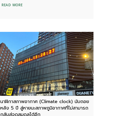
ากต่อการฟื้นตัว
โลกในอนาคต ค.ศ. 2050 จะมีหน้าตาเป็นอย่างไร หากเราไ
READ MORE
นาฬิกาสภาพอากาศ (Climate clock) นับถอย
หลัง 5 ปี สู่หายนะสภาพภูมิอากาศที่ไม่สามารถ
กลับสู่จุดสมดุลได้อีก