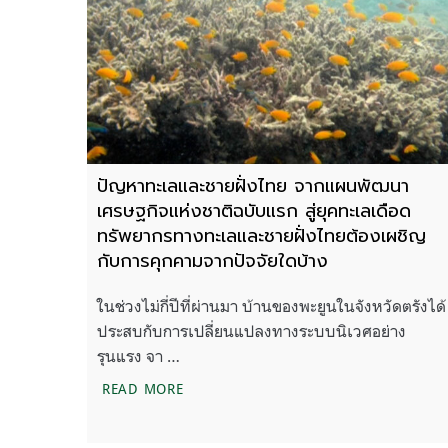
ปัญหาทะเลและชายฝั่งไทย จากแผนพัฒนา
เศรษฐกิจแห่งชาติฉบับแรก สู่ยุคทะเลเดือด
ทรัพยากรทางทะเลและชายฝั่งไทยต้องเผชิญ
กับการคุกคามจากปัจจัยใดบ้าง
ในช่วงไม่กี่ปีที่ผ่านมา บ้านของพะยูนในจังหวัดตรังได้
ประสบกับการเปลี่ยนแปลงทางระบบนิเวศอย่าง
รุนแรง จา …
ปัญหาทะเลและชายฝั่งไทย จากแผนพัฒนาเศ
READ MORE