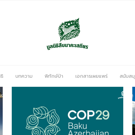
ธิ
บทความ
พิทักษ์ป่า
เอกสารเผยแพร่
สนับสน