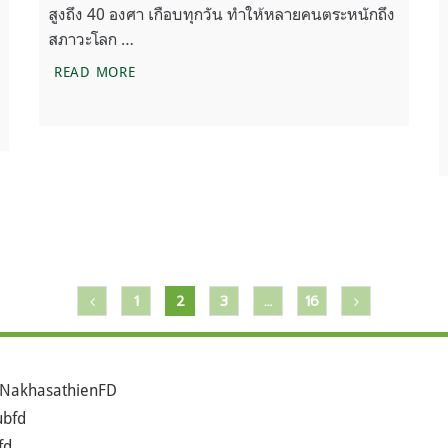
สูงถึง 40 องศา เกือบทุกวัน ทำให้หลายคนตระหนักถึง
สภาวะโลก …
เพราะอะไร ? สินค้ารักษ์โลกถึงยังไม่เป็นที่นิยม
READ MORE
ภคเนื้อสัตว์ ?
1
2
3
…
16
NakhasathienFD
bfd
fd