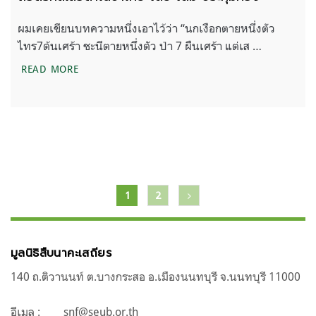
ผมเคยเขียนบทความหนึ่งเอาไว้ว่า “นกเงือกตายหนึ่งตัว
ไทร7ต้นเศร้า ชะนีตายหนึ่งตัว ป่า 7 ผืนเศร้า แต่เส …
ถอดรหัสเสือดำในป่าไทย โดย โดม ประทุมทอง
READ MORE
แนะแนว
1
2
เรื่อง
มูลนิธิสืบนาคะเสถียร
140 ถ.ติวานนท์ ต.บางกระสอ อ.เมืองนนทบุรี จ.นนทบุรี 11000
อีเมล :
snf@seub.or.th