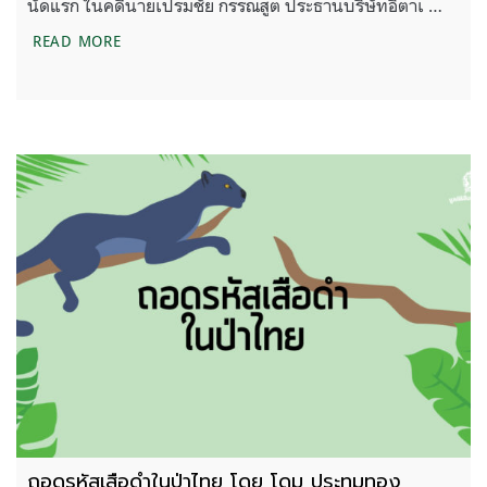
นัดแรก ในคดีนายเปรมชัย กรรณสูต ประธานบริษัทอิตาเ …
สรุปเหตุการณ์ สืบพยานโจทก์ คดีล่าเสือดำ นัดแรก (2
READ MORE
ถอดรหัสเสือดำในป่าไทย โดย โดม ประทุมทอง