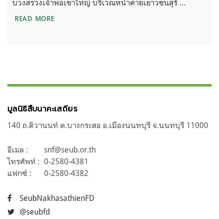
บวงสรวงเจ้าพ่อเขาใหญ่ บริเวณหน้าค่ายเยาวชนสุรั …
แถลงการณ์ กรณีการจัดงานเลี้ยงและตั้งเวทีคอนเสิร์
READ MORE
มูลนิธิสืบนาคะเสถียร
140 ถ.ติวานนท์ ต.บางกระสอ อ.เมืองนนทบุรี จ.นนทบุรี 11000
อีเมล :
snf@seub.or.th
โทรศัพท์ :
0-2580-4381
แฟกซ์ :
0-2580-4382
SeubNakhasathienFD
@seubfd