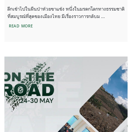
ลึกเข้าไปในผืนป่าห้วยขาแข้ง หนึ่งในมรดกโลกทางธรรมชาติ
ที่สมบูรณ์ที่สุดของเมืองไทย มีเรื่องราวการกลับม …
ทริปดูสัตว์ป่ากลางใจห้วยขาแข้ง ตามรอย “พญาแร้งคืน
READ MORE