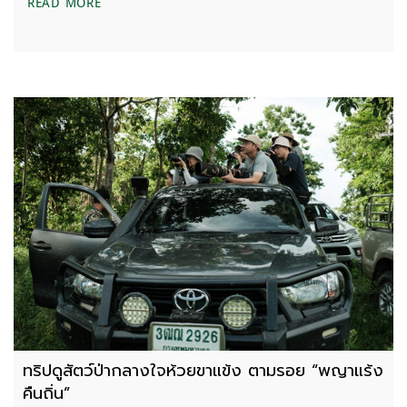
แปลกปลอม แต่กลมกลืน : กรงพญาแร้ง ณ ซับฟ้าผ่า
READ MORE
ทริปดูสัตว์ป่ากลางใจห้วยขาแข้ง ตามรอย “พญาแร้ง
คืนถิ่น”