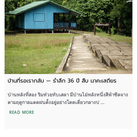
บ้านที่รอเรากลับ — รำลึก 36 ปี สืบ นาคะเสถียร
บ้านหลังที่สอง ริมห้วยทับเสลา มีบ้านไม้หลังหนึ่งสีฟ้าซีดจาง
ตามฤดูกาลแดดฝนตั้งอยู่อย่างโดดเดี่ยวกลางป …
บ้านที่รอเรากลับ — รำลึก 36 ปี สืบ นาคะเสถียร
READ MORE