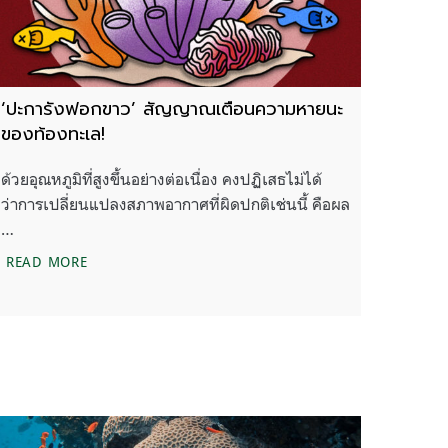
‘ปะการังฟอกขาว’ สัญญาณเตือนความหายนะ
ของท้องทะเล!
ด้วยอุณหภูมิที่สูงขึ้นอย่างต่อเนื่อง คงปฏิเสธไม่ได้
ว่าการเปลี่ยนแปลงสภาพอากาศที่ผิดปกติเช่นนี้ คือผล
…
‘ปะการังฟอกขาว’ สัญญาณเตือนความหายนะของท้องทะเ
READ MORE
ห่งชาติฉบับแรก สู่ยุคทะเลเดือด ทรัพยากรทางทะเลและชายฝั่งไทยต้อ