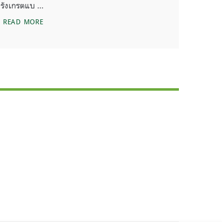
รังเกรตแบ …
าวครั้งล่าสุด
ออสเตรเลียทุ่มงบประมาณ ฟื้นแนวปะการังเกรตแบร์ริเออร์
READ MORE