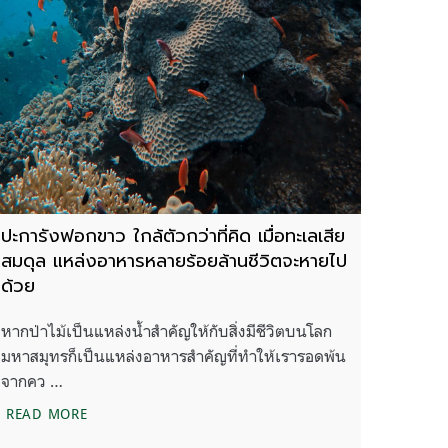
ปะการังฟอกขาว ใกล้ตัวกว่าที่คิด เมื่อทะเลเสีย
สมดุล แหล่งอาหารหลายร้อยล้านชีวิตจะหายไป
ด้วย
หากป่าไม้เป็นแหล่งน้ำสำคัญให้กับสิ่งมีชีวิตบนโลก
มหาสมุทรก็เป็นแหล่งอาหารสำคัญที่ทำให้เรารอดพ้น
จากคว …
ายไปในอีก 3 ทศวรรษ
ปะการังฟอกขาว ใกล้ตัวกว่าที่คิด เมื่อทะเลเสียสมดุล แห
READ MORE