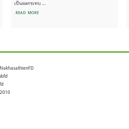
เป็นผลกระทบ …
 3 ในรอบห้าปี
เกรตแบร์ริเอร์รีฟอาการทรุด ผลกระทบหลังการฟอกข
READ MORE
NakhasathienFD
bfd
fd
2010