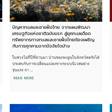
ปัญหาทะเลและชายฝั่งไทย จากแผนพัฒนา
เศรษฐกิจแห่งชาติฉบับแรก สู่ยุคทะเลเดือด
ทรัพยากรทางทะเลและชายฝั่งไทยต้องเผชิญ
กับการคุกคามจากปัจจัยใดบ้าง
ในช่วงไม่กี่ปีที่ผ่านมา บ้านของพะยูนในจังหวัดตรังได้
ประสบกับการเปลี่ยนแปลงทางระบบนิเวศอย่าง
รุนแรง จา …
นวันที่ไม่อาจหวนคืน และฟื้นฟูสิ่งแวดล้อมได้อีกแล้ว
ปัญหาทะเลและชายฝั่งไทย จากแผนพัฒนาเศรษฐกิจแ
READ MORE