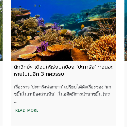
นักวิทย์ฯ เตือนให้เร่งปกป้อง ‘ปะการัง’ ก่อนจะ
หายไปในอีก 3 ทศวรรษ
เรื่องราว ‘ปะการังฟอกขาว’ เปรียบได้ดั่งเรื่องของ ‘นก
ขมิ้นในเหมืองถ่านหิน’ . ในอดีตมีการนำนกขมิ้น (หร
…
ของปะการัง ท่ามกลางปรากฏการณ์ฟอกขาว
นักวิทย์ฯ เตือนให้เร่งปกป้อง ‘ปะการัง’ ก่อนจะห
READ MORE