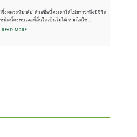
‘ผึ้งหลวงหิมาลัย’ ด้วยชื่อนี้คงเดาได้ไม่ยากว่าสิ่งมีชีวิต
ชนิดนี้คงพบเจอที่อื่นใดเป็นไม่ได้ หากไม่ใช่ …
ผึ้งหลวงหิมาลัย การค้นพบรังผึ้งที่อาศัยตามแนวเทือกเขาห
READ MORE
รธรรมชาติภายในอุทยานแห่งชาติ ตามมาตรา 64 แห่ง พ.ร.บ.อุทยานแห่งชาต