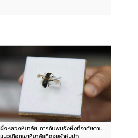
ระราชบัญญัติสงวนและคุ้มครองสัตว์ป่า พ.ศ. 2562 และพระราชบัญญัติอ
ผึ้งหลวงหิมาลัย การค้นพบรังผึ้งที่อาศัยตาม
แนวเทือกเขาหิมาลัยที่ดอยผ้าห่มปก