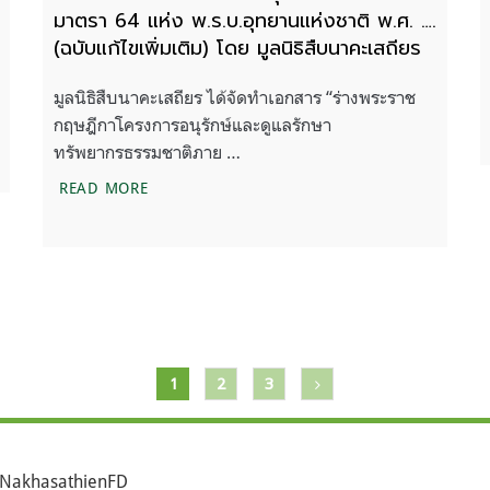
มาตรา 64 แห่ง พ.ร.บ.อุทยานแห่งชาติ พ.ศ. ….
(ฉบับแก้ไขเพิ่มเติม) โดย มูลนิธิสืบนาคะเสถียร
มูลนิธิสืบนาคะเสถียร ได้จัดทำเอกสาร “ร่างพระราช
กฤษฎีกาโครงการอนุรักษ์และดูแลรักษา
บการแก้ไขปัญหาคนอยู่กับป่า”
ทรัพยากรธรรมชาติภาย …
ร่าง พ.ร.ฎ.โครงการอนุรักษ์และดูแลรักษาทรัพยาก
READ MORE
1
2
3
NakhasathienFD