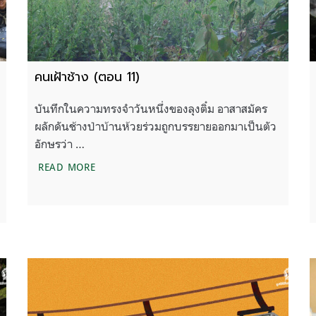
คนเฝ้าช้าง (ตอน 11)
บันทึกในความทรงจำวันหนึ่งของลุงติ๋ม อาสาสมัคร
ผลักดันช้างป่าบ้านห้วยร่วมถูกบรรยายออกมาเป็นตัว
อักษรว่า …
คนเฝ้าช้าง (ตอน 11)
READ MORE
้ม ‘ครูเดินป่า’ เพื่อการอนุรักษ์