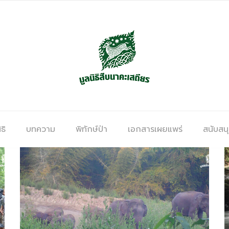
ธิ
บทความ
พิทักษ์ป่า
เอกสารเผยแพร่
สนับสน