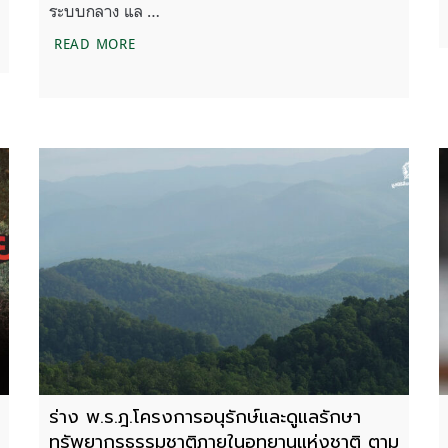
ระบบกลาง แล …
ฟฟ้าขึ้นภูกระดึง อุทยานแห่งชาติภูกระดึง จังหวัดเลย
ขอเชิญร่วมแสดงความคิดเห็นประเมินผลสัมฤทธิ์พ
READ MORE
ร่าง พ.ร.ฎ.โครงการอนุรักษ์และดูแลรักษา
ทรัพยากรธรรมชาติภายในอุทยานแห่งชาติ ตาม