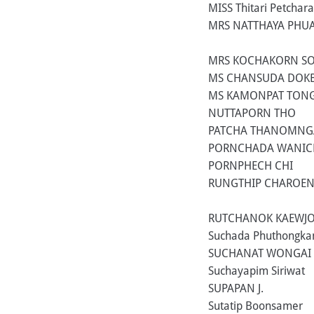
MISS Thitari Petchar
MRS NATTHAYA PH
MRS KOCHAKORN S
MS CHANSUDA DOK
MS KAMONPAT TONG
NUTTAPORN THO
PATCHA THANOMN
PORNCHADA WANIC
PORNPHECH CHI
RUNGTHIP CHAROE
RUTCHANOK KAEWJ
Suchada Phuthongk
SUCHANAT WONGAI
Suchayapim Siriwat
SUPAPAN J.
Sutatip Boonsamer