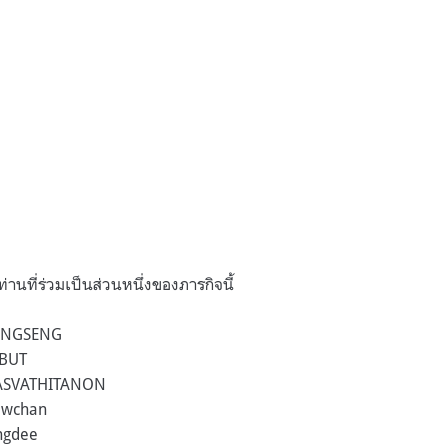
่านที่ร่วมเป็นส่วนหนึ่งของภารกิจนี้
ONGSENG
MBUT
ASVATHITANON
ewchan
ngdee