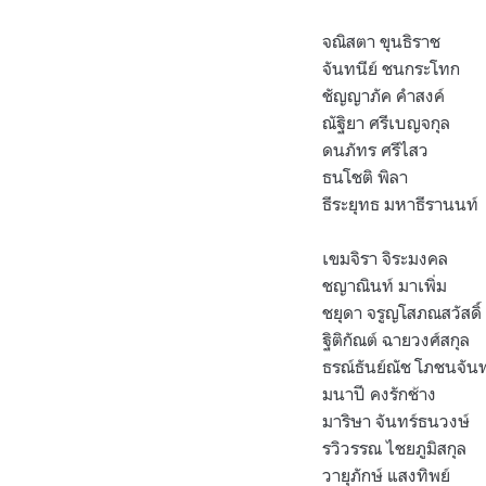
จณิสตา ขุนธิราช
จันทนีย์ ชนกระโทก
ชัญญาภัค คำสงค์
ณัฐิยา ศรีเบญจกุล
ดนภัทร ศรีไสว
ธนโชติ พิลา
ธีระยุทธ มหาธีรานนท์
เขมจิรา จิระมงคล
ชญาณินท์ มาเพิ่ม
ชยุดา จรูญโสภณสวัสดิ์
ฐิติกัณต์ ฉายวงศ์สกุล
ธรณ์ธันย์ณัช โภชนจันท
มนาปี คงรักช้าง
มาริษา จันทร์ธนวงษ์
รวิวรรณ ไชยภูมิสกุล
วายุภักษ์ แสงทิพย์