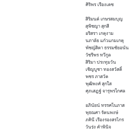
ศิริพร เรืองเดช
สิริมนต์ เกษรสมบุญ
สุพิชญา สุกสี
อริสรา เกตุงาม
นภาลัย แก้วแกมเกตุ
พัชญ์สิตา ธรรมชัยอนัน
วัชรีพร ทวีกูล
สิริมา ประทุมวัน
เชิญบูชา ทองสวัสดิ์
พชร ภาสวัต
พุฒิพงศ์ สุกใส
ศุภเสฏฐ์ จารุพรโกศล
อภินัยน์ ทรรศโนภาส
พุธณศา รัตนพงษ์
ภคินี เรืองรองสรไกร
วันรุ่ง คำพินิจ