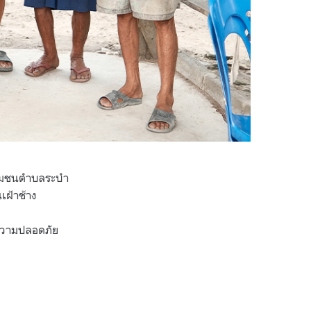
ับชุมชนตำบลระบำ
เฝ้าช้าง
มความปลอดภัย