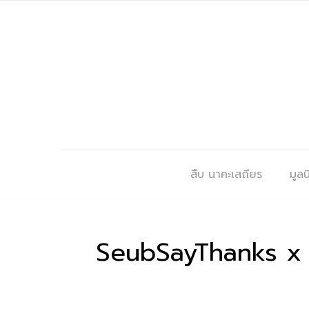
สืบ นาคะเสถียร
มูลนิ
SeubSayThanks x ข