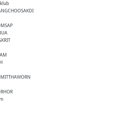
aklub
UANGCHOOSAKDI
OMSAP
BUA
KRIT
GAM
H
NMITTHAWORN
ORHOR
am