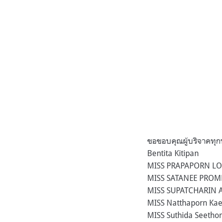
ขอขอบคุณผู้บริจาคทุกท
Bentita Kitipan
MISS PRAPAPORN L
MISS SATANEE PRO
MISS SUPATCHARIN 
MISS Natthaporn Ka
MISS Suthida Seetho