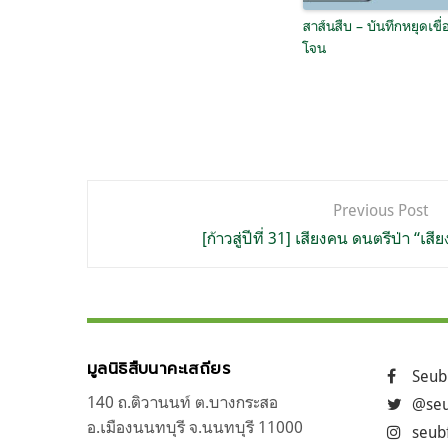
สาส์นสืบ – บันทึกหยุดเขื่
โจน
แนะแนว
Previous Post
เรื่อง
[ก้าวสู่ปีที่ 31] เสียงคน ดนตรีป่า “เ
มูลนิธิสืบนาคะเสถียร
Seub
140 ถ.ติวานนท์ ต.บางกระสอ
@seu
อ.เมืองนนทบุรี จ.นนทบุรี 11000
seub