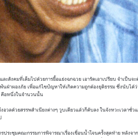
ละสังคมที่เต็มไปด้วยการยื้อแย่งฉกฉวย เอารัดเอาเปรียบ จำเป็นจะต้
่จะฟันฝ่าผองภัย เพื่อแก้ไขปัญหาให้เกิดความถูกต้องยุติธรรม ซึ่งนับไ
 คือหนึ่งในจำนวนนั้น
ึงอวลด้วยสรรพสำเนียงต่างๆ วูบเดียวแล้วก็ดับลง ในจังหวะเวลาชั่วแ
ป
ที่มีการประชุมคณะกรรมการพิจารณาเรื่องเขื่อนน้ำโจนครั้งสุดท้าย หลั