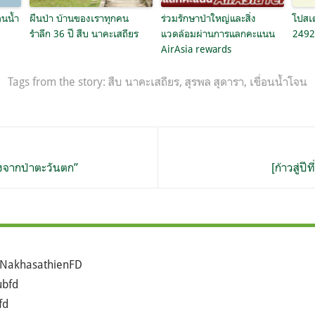
อนน้ำ
ผืนป่า บ้านของเราทุกคน
ร่วมรักษาป่าใหญ่และสิ่ง
โปสเต
รำลึก 36 ปี สืบ นาคะเสถียร
แวดล้อมผ่านการแลกคะแนน
2492
AirAsia rewards
Tags from the story:
สืบ นาคะเสถียร
,
สุรพล สุดารา
,
เขื่อนน้ำโจน
สียงจากป่าตะวันตก”
[ก้าวสู่ปี
NakhasathienFD
bfd
fd