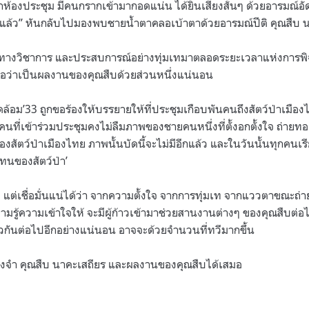
ากห้องประชุม มีคนกรากเข้ามากอดแน่น ได้ยินเสียงสั่นๆ ด้วยอารมณ์อั
้แล้ว” หันกลับไปมองพบชายน้ำตาคลอเบ้าตาด้วยอารมณ์ปีติ คุณสืบ น
มรู้ทางวิชาการ และประสบการณ์อย่างทุ่มเทมาตลอดระยะเวลาแห่งการพ
้องถือว่าเป็นผลงานของคุณสืบด้วยส่วนหนึ่งแน่นอน
วดล้อม’33 ถูกขอร้องให้บรรยายให้ที่ประชุมเกือบพันคนถึงสัตว์ป่าเมือ
คนที่เข้าร่วมประชุมคงไม่ลืมภาพของชายคนหนึ่งที่ตั้งอกตั้งใจ ถ่ายทอด
งสัตว์ป่าเมืองไทย ภาพนั้นบัดนี้จะไม่มีอีกแล้ว และในวันนั้นทุกคนเร
แทนของสัตว์ป่า’
 แต่เชื่อมั่นแน่ได้ว่า จากความตั้งใจ จากการทุ่มเท จากแววตาขณะถ่ายท
มรู้ความเข้าใจให้ จะมีผู้ก้าวเข้ามาช่วยสานงานต่างๆ ของคุณสืบต่อ
ยวกันต่อไปอีกอย่างแน่นอน อาจจะด้วยจำนวนที่ทวีมากขึ้น
ังจำ คุณสืบ นาคะเสถียร และผลงานของคุณสืบได้เสมอ