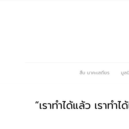
สืบ นาคะเสถียร
มูลนิ
“เราทำได้แล้ว เราทำได