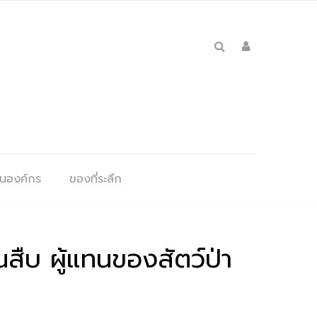
ุนองค์กร
ของที่ระลึก
ณสืบ ผู้แทนของสัตว์ป่า