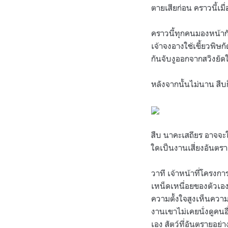
ตายเสียก่อน คราวนี้เมื
คราวนี้ทุกคนมองหน้ากั
เจ้าจงอางใช้เขี้ยวพิษ
กันจับงูออกจากสวิงยั
หลังจากนั้นไม่นาน สืบก
สืบ นาคะเสถียร อาจจะใช
ใดเป็นงานเสี่ยงอันตรา
วาที เจ้าหน้าที่โครงกา
เหน็ดเหนื่อยของตัวเอง
ความตั้งใจสูงเห็นควา
งานเขาไม่เคยนั่งดูคนอ
เอง สัตว์ที่อันตรายอย่