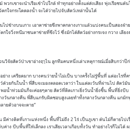
้ พวกเขาจะนำเรือเข้าไปใกล้ ทำทุกอย่างตั้งแต่ส่งเสียง พุ่งเรือชนต้นไ
ตว์ตกใจกระโดดลงน้ำ จะได้ว่ายไปจับสัตว์เหล่านั้นได้
้นไปข้างบนเกาะ เอาตาข่ายขึงพาดกลางเกาะแล้วแบ่งคนเป็นสองฝ่าย ส่
ห้ตกใจวิ่งหนีมาชนตาข่ายที่ขึงไว้ ซึ่งมักได้สัตว์อย่างกระจง กวาง เลียง
นวิจัยสัตว์ป่าเขาอ่างฤๅไน ลูกทีมคนหนึ่งเล่าเหตุการณ์เมื่อสิบกว่าปีก
าง เครียดมาก บางคนว่ายน้ำไม่เป็น บางครั้งไม่รู้พื้นที่ แต่อะไรที่
ว์ด้วยกันในน้ำ พี่สืบจะมองตลอดเวลาว่า ในแต่ละวันที่ผ่านไป สัตว์ม
พอน้ำท่วมมันก็จะค่อยๆตาย สัตว์ที่ติดเกาะยิ่งวันน้ำยิ่งขึ้น พื้นที่ยิ่งบ
างวันกลางคืน พี่สืบแกรับผิดชอบสูงเลยทำทั้งกลางวันกลางคืน แกมักพ
ว์หลายตัวอาจจะตาย”
 มีค่างติดที่เกาะแห่งหนึ่ง พื้นที่ไม่ถึง 2 ไร่ เป็นภูเขา ต้นไม้ก็ตายไปเ
บค่าง บีบพื้นที่ให้เล็กลง เราเสียเวลาเกือบทั้งวัน ทำอย่างไรก็ไม่ได้ 