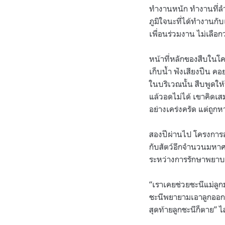
ทำงานหนัก ทำงานที่ลำ
ภูมิใจนะที่ได้ทำงานกั
เพื่อนร่วมงาน ไม่เลือก
หน้าที่หลักของสืบในโค
เก็บน้ำ ฟังเสียงปืน ค
ในบริเวณนั้น สืบพูดให
แล้วอดไม่ได้ เขาคิดเส
อย่างเคร่งครัด แต่ถูกห
สองปีผ่านไป โครงการอพ
กับสัตว์อีกจำนวนมหาศา
ระหว่างการรักษาพยา
“เราเคยช่วยชะนีแม่ลูกมา
ชะนีพยายามเอาลูกออกจ
สุดท้ายลูกชะนีก็ตาย” ไส