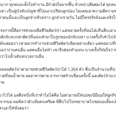
บาก ทุกคนจะตั้งใจทำงาน มีกำลังใจมากขึ้น หัวหน้าเสียสละได้ ทุกค
บเขา เป็นผู้บังคับบัญชาที่ไม่เอาเปรียบลูกน้อง ไม่เคยเอาความดีความช
ว่าคนนั้นจะเป็นลูกจ้างชั่วคราว ลูกจ้างรายวัน ไม่มีใครจริงจังและจริง
รงการนี้คือการช่วยเหลือชีวิตสัตว์ป่า แต่หลายครั้งที่ผมได้เห็นสืบเ
อยดักจับพวกล่าสัตว์ที่แฝงเข้ามาในรูปของนักจับปลา บางครั้งก็เข้าไป
้ฟังเสมอว่า เขาอยากทำงานช่วยชีวิตสัตว์เพียงอย่างเดียว แต่พอมาเ
มอว่างานคนอื่น แต่คนอื่นไม่ทำ เขาจึงต้องทำแทน บางครั้งก็ท้อใจว่าท
าว่าไปล้ำเส้นหน่วยงานอื่น
ยพสัตว์ป่าสามารถช่วยชีวิตสัตว์ป่าได้ 1,364 ตัว ซึ่งเป็นจำนวนที่น
ลที่จมน้ำตาย อดอาหารตาย จากการสร้างเขื่อนครั้งนี้ และสัตว์จำนวน
บาล
ไว้ได้ แต่สิ่งหนึ่งที่เราทำไม่ได้คือ ไม่สามารถให้แม่ชะนีมีนมให้ลูกกิน
ากนม ผมคิดว่าตัวเมียคงเครียด พี่สืบไปโรงพยาบาลไปขอนมเลี้ยงเด
วเล่าให้ฟังต่อว่า