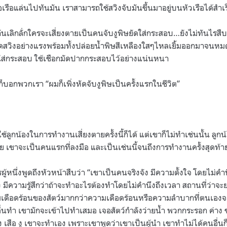
่อเรือแล่นไปทันมัน เราสามารถใช้สวิงจับมันขึ้นมาอยู่บนหัวเรือได้สำเร
นเลิกลั่กใครจะเสี่ยงตายเป็นคนจับงูพิษยัดใส่กระสอบ…ยังไม่ทันไรสืบ
กัดสวิงอย่างแรงพร้อมทั้งปล่อยน้ำพิษสีเหลืองใสๆไหลเยิ้มออกมาจนห
ดใส่กระสอบ ใช้เชือกมัดปากกระสอบไว้อย่างแน่นหนา
็บอกพวกเรา “ผมก็เพิ่งหัดจับงูพิษเป็นครั้งแรกในชีวิต”
้ลูกน้องในการทำงานเสี่ยงตายครั้งนี้ก็ได้ แต่เขาก็ไม่ทำเช่นนั้น ลูกน
ย เขาจะเป็นคนแรกที่ลงมือ และเป็นเช่นนี้จนถึงการทำงานครั้งสุดท้
รผู้หนึ่งพูดถึงหัวหน้าสืบว่า “เขาเป็นคนจริงจัง มีความตั้งใจ โดยไม่ค
 มีความรู้สึกว่าถ้าจะทำอะไรต้องทำโดยไม่คำนึงถึงเวลา สถานที่ว่าจ
มเดือดร้อนของสัตว์มากกว่าความเดือดร้อนหรือความลำบากที่ตนเองจ
ื่นทำ เขามักจะเข้าไปทำเสมอ เจอสัตว์กำลังว่ายน้ำ พวกกระรอก ค่าง
าง เสือ งู เขาจะทำเอง เพราะเขาพูดว่าเขาเป็นผู้นำ เขาทำไม่ได้คนอื่นก็จ