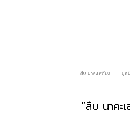
สืบ นาคะเสถียร
มูลนิ
“สืบ นาคะเ