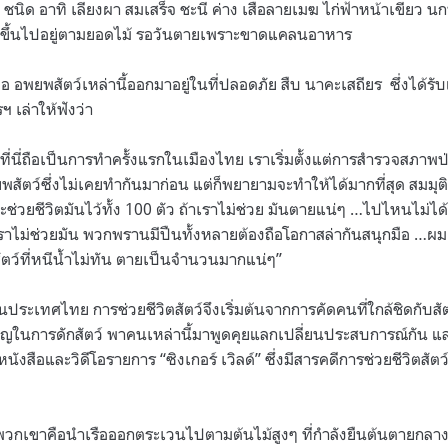
นิด อาทิ เลียงผา สมเสร็จ ชะนี ค่าง เสือลายเมฆ ไก่ฟ้าหน้าเขียว นกหว
้ำขึ้นไปอยู่ตามยอดไม้ รอวันตายเพราะขาดแคลนอาหาร
 อพยพสัตว์เหล่านี้ออกมาอยู่ในที่ปลอดภัย สืบ นาคะเสถียร
ซึ่งได้รั
 เล่าให้ฟังว่า
่นี่ถือเป็นการทำครั้งแรกในเมืองไทย เราเริ่มตั้งแต่การสำรวจสภาพป่าแล
ัตว์ซึ่งไม่เคยทำกันมาก่อน แต่ก็พยายามจะทำให้ได้มากที่สุด สมมุติ
ะช่วยชีวิตมันไว้ทั้ง 100 ตัว ถ้าเราไม่ช่วย มันตายแน่ๆ …ไปไหนไม่ได
้าเราไม่ช่วยมัน พวกพรานมีปืนทั้งหลายต้องถือโอกาสล่ากันสนุกมือ …ผมเ
สัตว์ที่หนีน้ำไม่ทัน ตายเป็นจำนวนมากแน่ๆ”
นประเทศไทย การช่วยชีวิตสัตว์จึงเริ่มต้นจากการคัดคนที่ใกล้ชิดกับสั
ในการดักสัตว์ พาคนเหล่านี้มาพูดคุยแลกเปลี่ยนประสบการณ์กัน แ
นังสือและวิดีโอรายการ “ซิงเกอร์ เวิลด์” ซึ่งมีสารคดีการช่วยชีวิตสัตว
พวกเขาคือนำเรือออกตระเวนไปตามต้นไม้สูงๆ ที่กำลังยืนต้นตายกล