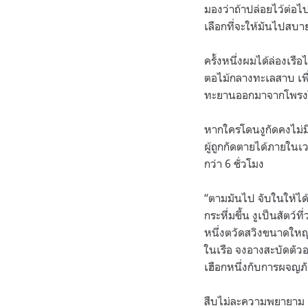
มองว่าถ้าปล่อยไว้ต่อไ
เลือกที่จะให้มันไปสบาย
ครั้งหนึ่งผมได้ล่องเรือไ
ตอไม้กลางทะเลสาบ เพื่
ทะยานออกมาจากโพรงในต
หากใครโดนงูกัดคงไม่มี
ผู้ถูกกัดตายได้ภายในเว
กว่า 6 ชั่วโมง
“ตามมันไป จับในให้ได้”
กระหึ่มขึ้น งูเป็นสัตว์
หนึ่งตวัดสวิงขนาดใหญ่
ในเรือ จงอางสะบัดตัว
เฮือกหนึ่งกับการผจญภั
สืบไม่ละความพยายาม เข