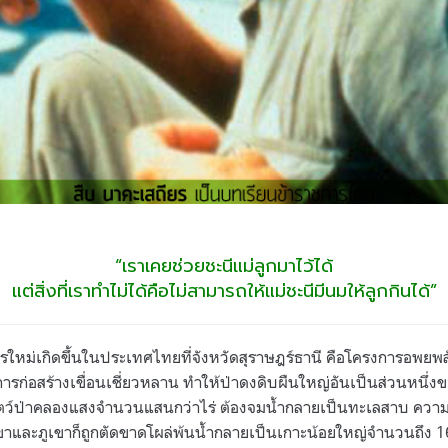
“เราเคยช่วยชะนีแม่ลูกมาไว้ได้
แต่สิ่งที่เราทำไม่ได้คือไม่สามารถให้แม่ชะนีมีนมให้ลูกกินได้”
รใหม่เกิดขึ้นในประเทศไทยที่จังหวัดสุราษฎร์ธานี คือโครงการอพยพสัต
ารก่อสร้างเขื่อนเชี่ยวหลาน ทำให้ป่าดงดิบผืนใหญ่อันเป็นส่วนหนึ่
ัตว์ป่าคลองแสงจำนวนแสนกว่าไร่ ต้องจมน้ำกลายเป็นทะเลสาบ ความ
ขาและภูเขาก็ถูกตัดขาดโผล่พ้นน้ำกลายเป็นเกาะน้อยใหญ่จำนวนถึง 162