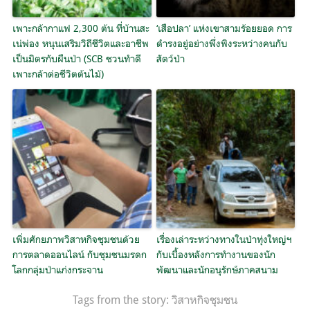
เพาะกล้ากาแฟ 2,300 ต้น ที่บ้านสะ
‘เสือปลา’ แห่งเขาสามร้อยยอด การ
เน่พ่อง หนุนเสริมวิถีชีวิตและอาชีพ
ดำรงอยู่อย่างพึ่งพิงระหว่างคนกับ
เป็นมิตรกับผืนป่า (SCB ชวนทำดี
สัตว์ป่า
เพาะกล้าต่อชีวิตต้นไม้)
เพิ่มศักยภาพวิสาหกิจชุมชนด้วย
เรื่องเล่าระหว่างทางในป่าทุ่งใหญ่ฯ
การตลาดออนไลน์ กับชุมชนมรดก
กับเบื้องหลังการทำงานของนัก
โลกกลุ่มป่าแก่งกระจาน
พัฒนาและนักอนุรักษ์ภาคสนาม
Tags from the story:
วิสาหกิจชุมชน