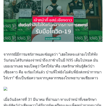
จากกรณีมีการแชร์ภาพและข้อมูลว่า “เฮลโหลจะเล่าอะไรให้ฟัง
วันก่อนได้รับกล่องจ่าหน้าถึงเราข้างในมี N95 เต็มไปหมด มัน
เยอะมากเลย พอเปิดดูว่าใครให้มาคือ เขตรักษาพันธุ์สัตว์ป่า
เชียงดาว คือ จะร้องไห้แล้ว บ้านพี่ไฟยังไม่ดับพี่ยังส่งหน้ากากมา
ให้เรา” ซึ่งเป็นข้อความจากบุคลากรของโรงพยาบาลเชียงดาว
เมื่อวันอังคารที่ 31 มีนาคม ที่ผ่านมา ทางเจ้าหน้าที่เขตรักษา
พันธุ์สัตว์ป่าเชียงดาวได้มีการจัดเตรียมและแพ็คหน้ากากอนามัย