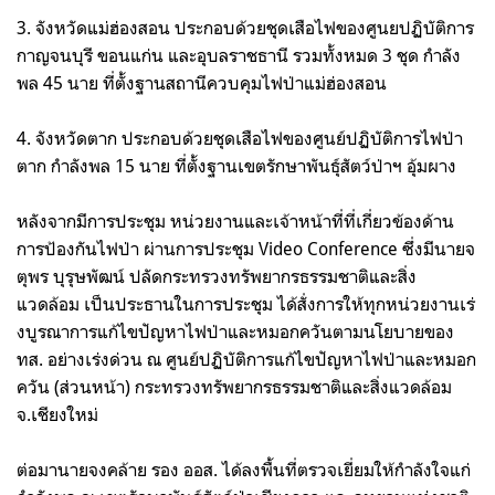
3. จังหวัด​แม่ฮ่องสอน​ ประกอบ​ด้วยชุด​เสือไฟ​ของศูน​ย​ปฏิบัติการ​
กาญจนบุรี​ ขอนแก่น​ และอุบลราชธานี​ รวมทั้ง​หมด​ 3 ชุด​ กำลัง
พล ​45 นาย​ ที่ตั้ง​ฐาน​สถานี​ควบคุม​ไฟป่า​แม่ฮ่องสอน​
4. จังหวัด​ตาก​ ประกอบด้วย​ชุด​เสือไฟ​ของ​ศูนย์​ปฏิบัติการ​ไฟป่า​
ตาก​ กำลัง​พล ​15 นาย​ ที่ตั้ง​ฐานเขตรักษาพันธุ์​สัตว์ป่าฯ อุ้ม​ผาง
หลังจากมีการประชุม หน่วยงานและเจ้าหน้าที่ที่เกี่ยวข้องด้าน
การป้องกันไฟป่า ผ่านการ​ประชุม​ Video Conference ซึ่ง​มี​นาย​จ​
ตุ​พร​ บุรุษ​พัฒน​์​ ปลัดกระทรวงทรัพยากรธรรมชาติและสิ่ง
แวดล้อม ​เป็นประธาน​ในการประชุม ได้สั่งการให้ทุกหน่วยงานเร่
งบูรณาการแก้ไขปัญหา​ไฟป่า​และ​หมอก​ควัน​ตามนโยบายของ
ทส. อย่างเร่งด่วน ณ​ ศูนย์​ปฏิบัติการ​แก้ไข​ปัญหา​ไฟป่า​และ​หมอก​
ควัน​ (ส่วน​หน้า​)​ กระทรวง​​ทรัพยากร​ธรรมชาติ​และ​สิ่ง​แวดล้อม​
จ.เชียงใหม่​
ต่อมานายจงคล้าย รอง​ ออส.​ ได้​ลง​พื้นที่​ตรวจ​เยี่ยมให้กำ​ลัง​ใจ​แก่​