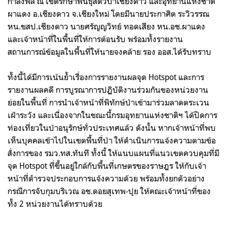
กำ​ลัง​พล​ ณ เขต​รักษา​พันธุ์​สัตว์ป่า​เชียงดาว​ และ​อุทยาน​แห่งชาติ​
ผา​แดง​ อ.เชียงดาว​ จ.เชียง​ใหม่​ โดย​มี​นาย​ประกาศิต​ ระวิวรรณ​
หน.ขสป.เชียงดาว​ นาย​ศรัญญวิทย์​ ทอดเสียง​ หน.อช.ผาแดง​
และ​เจ้าหน้าที่​ใน​พื้นที่​ให้​การ​​ต้อนรับ​ พร้อมทั้งราย​งาน​
สถานการณ์​ข้อมูล​ใน​พื้นที่ให้​นายจงคล้าย รอง​ ออส.​ได้รับ​ทราบ​
ทั้งนี้ได้​มีการเน้น​ย้ำ​เรื่อง​การ​รายงาน​ผล​จุด​ Hotspot และ​การ​
รายงาน​ผล​คดี​ การ​บูรณาการ​ปฏิบัติ​งาน​ร่วมกัน​ของ​หน่วยงาน​
ย่อย​ใน​พื้นที่​ การ​นำ​เจ้าหน้าที่พิทักษ์​ป่า​เข้า​มา​ร่วม​ลาด​ตระเวน​
เฝ้า​ระวัง​ และ​เนื่องจาก​ใน​ขณะนี้​กรม​อุทยาน​แห่งชาติ​ฯ​ ได้​ปิด​การ​
ท่องเที่ยว​ใน​ป่า​อนุรักษ์​ทั่ว​ประเทศแล้ว​ ดังนั้น​ หาก​เจ้าหน้าที่พบ​
เห็น​บุคคล​เข้า​ไป​ใน​เขต​พื้นที่​ป่า ให้​ดำ​เนิน​การ​แจ้ง​ความ​ตาม​ข้อ​
สั่งการ​ของ​ รมว.ทส.​ทันที​ ทั้งนี้​ ให้​แนบ​แผนที่​แนวเขต​ควบคุม​ที่​มี​
จุด​ Hotspot ที่ขึ้น​อยู่​ใกล้​กับ​พื้นที่​เกษตร​ของ​ราษฎร​ ให้​กับ​เจ้า
หน้าที่​ตำ​รวจ​ประกอบ​การ​แจ้ง​ความ​ด้วย​ พร้อม​ทั้ง​ยก​ตัวอย่าง​​
กรณีการ​จับกุม​บริเวณ​ อช.ดอยสุเทพ​-ปุย​ ให้​คณะ​เจ้าหน้าที่ของ
ทั้ง​ 2 หน่วยงาน​ได้​ทราบ​ด้วย