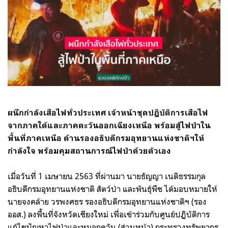
ผนึกกำลังเสือไฟทั่วประเทศ เจ้าหน้าชุดปฎิบัติการเสือไฟ
จากภาคใต้และภาคตะวันออกเฉียงเหนือ พร้อมสู้ไฟป่าใน
พื้นที่ภาคเหนือ ด้านรองอธิบดีกรมอุทยานแห่งชาติฯให้
กำลังใจ พร้อมคุมสถานการณ์ไฟป่าด้วยตัวเอง
เมื่อวันที่ 1 เมษายน​ 2563​ ที่ผ่านมา นาย​ธัญ​ญา​ เนติ​ธรรม​กุล​
อธิบดีกรมอุทยานแห่งชาติ สัตว์ป่า และพันธุ์พืช ได้​มอบหมาย​ให้​
นาย​จง​คล้าย​ ว​ร​พงศธร​ รอง​อธิบดีกรมอุทยานแห่งชาติฯ (รอง
ออส.) ลง​พื้นที่​จังหวัด​เชียงใหม่​ เพื่อเข้า​ร่วม​กับ​ศูนย์​ปฏิบัติการ​
แก้ไข​ปัญหา​ไฟป่า​และ​หมอก​ควัน​ (ส่วน​หน้า​)​ กระทรวง​ทรัพยากร​