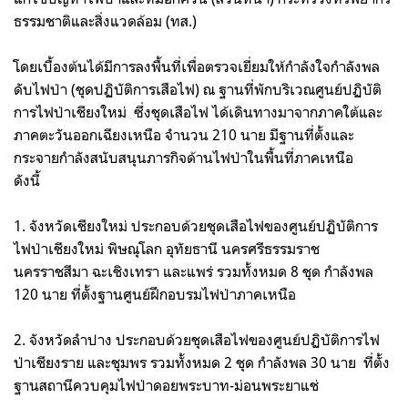
ธรรมชาติ​และ​สิ่ง​แวดล้อม ​(ทส.)
โดยเบื้องต้นได้มีการลงพื้นที่เพื่อ​ตรวจ​เยี่ยม​ให้​กำ​ลัง​ใจ​กำ​ลัง​พล​
ดับ​ไฟป่า ​(ชุด​ปฏิบัติการ​เสือ​ไฟ)​ ณ​ ฐาน​ที่​พัก​บริเวณ​ศูนย์​ปฏิบัติ
การ​ไฟป่า​เชียงใหม่ ซึ่งชุดเสือไฟ ได้​เดินทาง​มา​จาก​ภาค​ใต้​และ​
ภาค​ตะวันออกเฉียงเหนือ จำนวน 210 นาย​ มีฐานที่ตั้งและ
กระจายกำลังสนับสนุนภารกิจด้านไฟป่าในพื้นที่ภาคเหนือ
ดังนี้
1. จังหวัด​เชียงใหม่​ ประกอบด้วยชุดเสือไฟ​ของศูน​ย์ปฏิบัติการ​
ไฟป่าเชียงใหม่ พิษณุโลก​ อุทัยธานี​ นครศรี​ธรรมราช​
นครราชสีมา​ ฉะเชิงเทรา​ และแพร่​ รวมทั้งหมด 8 ชุด​ กำลังพล
120 นาย​ ที่ตั้งฐานศูนย์​ฝึกอบรม​ไฟป่า​ภาคเหนือ​
2. จังหวัด​ลำปาง​ ประกอบด้วย​ชุดเสือไฟของ​ศูนย์​ปฏิบัติการ​ไฟ
ป่า​เชียงราย และชุมพร​ รวมทั้ง​หมด​ 2 ชุด​ กำลัง​พล 30 นาย​ ที่ตั้ง
ฐาน​สถานีควบคุม​ไฟป่า​ดอยพระบาท-ม่อนพระยาแช่