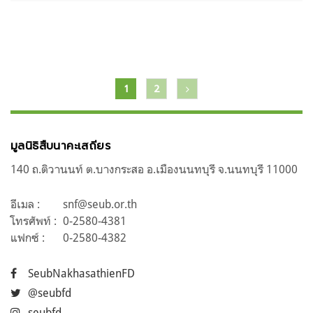
แนะแนว
1
2
เรื่อง
มูลนิธิสืบนาคะเสถียร
140 ถ.ติวานนท์ ต.บางกระสอ อ.เมืองนนทบุรี จ.นนทบุรี 11000
อีเมล :
snf@seub.or.th
โทรศัพท์ :
0-2580-4381
แฟกซ์ :
0-2580-4382
SeubNakhasathienFD
@seubfd
seubfd