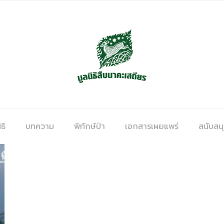
ธิ
บทความ
พิทักษ์ป่า
เอกสารเผยแพร่
สนับสน