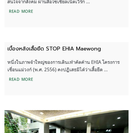
สนใจจากสังคม ผ่านสื่อโซเชียลเน็ตเวิร์ก …
คำสารภาพของ ศศิน เฉลิมลาภ หนึ่งปีเดินเท้าผ่านไป แต
READ MORE
เบื้องหลังเสื้อยืด STOP EHIA Maewong
หนึ่งในภาพจำใหญ่ของการเดินเท้าคัดค้าน EHIA โครงการ
เขื่อนแม่วงก์ (พ.ศ. 2556) คงปฏิเสธมิได้ว่าเสื้อยืด …
เบื้องหลังเสื้อยืด STOP EHIA MAEWONG
READ MORE