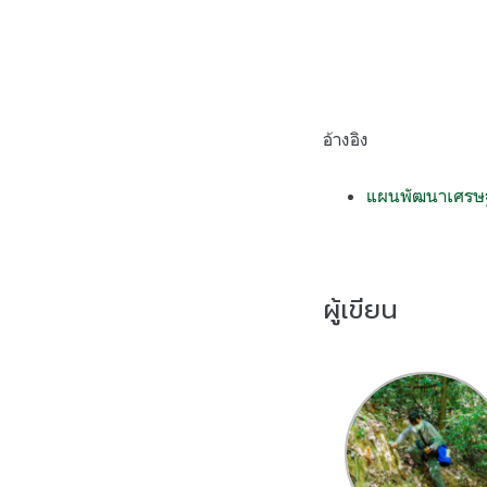
อ้างอิง
แผนพัฒนาเศรษฐก
ผู้เขียน