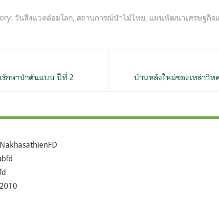
tory:
วันสิ่งแวดล้อมโลก
,
สถานการณ์ป่าไม้ไทย
,
แผนพัฒนาเศรษฐกิจแ
รักษาป่าต้นแบบ ปีที่ 2
บ้านหลังใหม่ของเหล่าวิหค 
NakhasathienFD
bfd
fd
2010