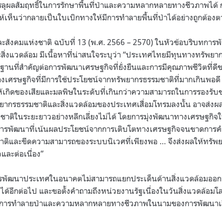
ลุผลสัมฤทธิ์ในการรักษาพื้นที่ป่าและความหลากหลายทางชีวภาพได้
เห็นว่ากลายเป็นใบเบิกทางให้มีการทำลายพื้นที่ป่าได้อย่างถูกต้อ
ังคมแห่งชาติ ฉบับที่ 13 (พ.ศ. 2566 – 2570) ในหัวข้อบริบทการ
ิ่งแวดล้อม มีเนื้อหาที่น่าสนใจระบุว่า “ประเทศไทยมีทุนทางทรัพยา
ื้นฐานที่สำคัญต่อการพัฒนาเศรษฐกิจที่ยั่งยืนและการมีคุณภาพชีวิตที่ด
เศรษฐกิจที่มีการใช้ประโยชน์จากทรัพยากรธรรมชาติที่มากเกินพอดี ท
ให้เกิดของเสียและมลพิษในระดับที่เกินกว่าความสามารถในการรองรับข
ยากรธรรมชาติและสิ่งแวดล้อมของประเทศเสื่อมโทรมลงนั้น อาจส่งผ
าติในระยะยาวอย่างหลีกเลี่ยงไม่ได้ โดยการมุ่งพัฒนาทางเศรษฐกิจใ
นการพัฒนาที่เน้นผลประโยชน์จากการเติบโตทางเศรษฐกิจจนขาดการคำน
าติและขีดความสามารถของระบบนิเวศที่เพียงพอ … จึงส่งผลให้ทรั
และต่อเนื่อง”
่าการพัฒนาประเทศในอนาคตไม่สามารถแยกประเด็นด้านสิ่งแวดล้อมออ
้อีกต่อไป และขอตั้งคำถามถึงหน่วยงานรัฐเนื่องในวันสิ่งแวดล้อมโลก
งการทำลายป่าและความหลากหลายทางชีวภาพในนามของการพัฒนาเส