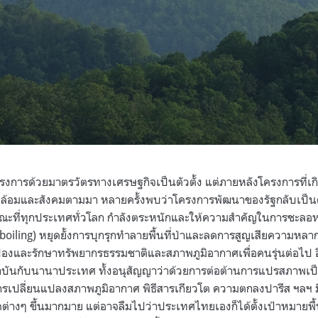
รงการด้วยมาตรวัตรทางเศรษฐกิจเป็นตัวตั้ง แต่ภายหลังโครงการที่เกิ
วดล้อมและสังคมตามมา หลายครั้งพบว่าโครงการพัฒนาของรัฐกลับเป็นตั
 ในขณะที่ทุกประเทศทั่วโลก กำลังตระหนักและให้ความสำคัญในการชะลอ
 boiling) หยุดยั้งการบุกรุกทำลายพื้นที่ป่าและลดการสูญเสียความหล
งและรักษาทรัพยากรธรรมชาติและสภาพภูมิอากาศเพื่อคนรุ่นต่อไป อ
าบันกับนานาประเทศ ทั้งอนุสัญญาว่าด้วยการต่อต้านการแปรสภาพเ
ารเปลี่ยนแปลงสภาพภูมิอากาศ พิธีสารเกียวโต ความตกลงปารีส ฯลฯ
่างๆ ขึ้นมากมาย แต่อาจลืมไปว่าประเทศไทยเองก็ได้ตั้งเป้าหมายพื้นที่