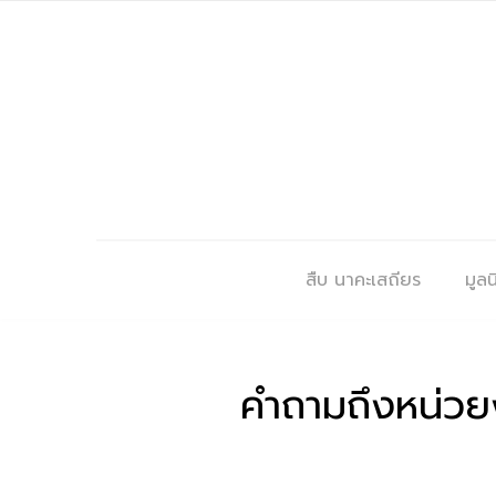
สืบ นาคะเสถียร
มูลนิ
คำถามถึงหน่วยง