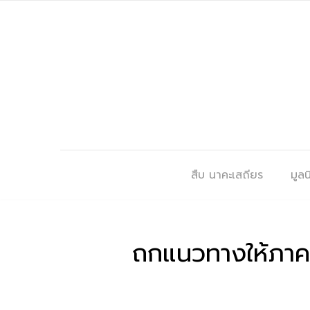
สืบ นาคะเสถียร
มูลนิ
ถกแนวทางให้ภาค