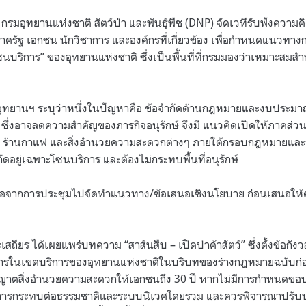
68 กรมอุทยานแห่งชาติ สัตว์ป่า และพันธุ์พืช (DNP) จัดเวทีรับฟังความ
าครัฐ เอกชน นักวิชาการ และองค์กรที่เกี่ยวข้อง เพื่อกำหนดแนวทางกา
ซนบริการ” ของอุทยานแห่งชาติ ซึ่งเป็นพื้นที่ที่กรมมองว่าเหมาะสมสำ
มอุทยานฯ ระบุว่าหนึ่งในปัญหาคือ ข้อจำกัดด้านกฎหมายและงบประมา
ซึ่งอาจลดความสำคัญของภารกิจอนุรักษ์ จึงมี แนวคิดเปิดให้ภาคส่วนอ
้า ร้านกาแฟ และสิ่งอำนวยความสะดวกต่างๆ ภายใต้กรอบกฎหมายและกต
ดอยู่เฉพาะโซนบริการ และต้องไม่กระทบพื้นที่อนุรักษ์
สนอจากการประชุมไปจัดทำแนวทาง/ข้อเสนอเชิงนโยบาย ก่อนเสนอให
ป
ะเสถียร ได้เผยแพร่บทความ “สาส์นสืบ – เปิดป่าค้าสัตว์” ซึ่งตั้งข้อก
การในเขตบริการของอุทยานแห่งชาติในบริบทของร่างกฎหมายฉบับก่อนห
นุญาตสิ่งอำนวยความสะดวกให้เอกชนถึง 30 ปี หากไม่มีการกำหนดขอ
ต่อการกระทบต่อธรรมชาติและระบบนิเวศโดยรวม และควรพิจารณาปรับป