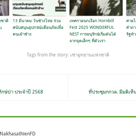
งชาติ
13 มีนาคม วันช้างไทย ร่วม
เทศกาลนกเงือก Hornbill
ศาลไ
ับ
สนับสนุนอุปกรณ์เตือนภัยเพื่อ
Fest 2025 WONDERFUL
คำถา
คนเฝ้าช้าง
NEST การอนุรักษ์เริ่มต้นได้
รัฐท
จากจุดเล็กๆ ที่ตัวเรา
Tags from the story:
เช่าอุทยานแห่งชาติ
ักษ์ป่า ประจำปี 2568
ที่ประชุมกกวล. มีมติเห็
NakhasathienFD