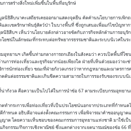
อนการสร้างสิ่งใหม่เพิ่มขึ้นในพื้นที่อนุรักษ์
มูลนิธิสืบนาคะเสถียรเคยออกมาแสดงจุดยืน คัดค้านนโยบายการเพิกถอน
ละเขตรักษาพันธุ์สัตว์ป่า ในบางพื้นที่ ซึ่งถูกเสนอเพื่อแก้ไขปัญหา
มูลนิธิสืบฯ เห็นว่านโยบายดังกล่าวอาจขัดกับภารกิจหลักด้านการอนุรัก
ใช้ประโยชน์ในลักษณะที่กระทบต่อทรัพยากรธรรมชาติและระบบนิเวศในร
อุทยานฯ เกิดขึ้นท่ามกลางการถกเถียงในสังคมว่า ควรเปิดพื้นที่โ
้านการท่องเที่ยวและธุรกิจมากน้อยเพียงใด ฝ่ายที่เห็นด้วยมองว่าจะ
การนักท่องเที่ยว ขณะที่ฝ่ายกังวลเกรงว่าหากกฎหมายและมาตรการค
กดดันต่อธรรมชาติและเกินขีดความสามารถในการรองรับของระบบนิ
ี่น่ากังวล คือความเป็นไปได้ในการนำข้อ 67 ตามระเบียบกรมอุทยานแห่
าตทำกระการเพื่อท่องเที่ยวที่เป็นประโยชน์นอกจากประเภทที่กำหนดไว
ดีกำหนด อธิบดีอาจแต่งตั้งคณะกรรมการ เพื่อพิจารณาคำขออนุญา
ุญาต โดยความเห็นชอบของคณะกรรมการอุทยานแห่งชาติ มาใช้เป็
กิจกรรม/กิจการเชิงพาณิชย์ ซึ่งแตกต่างจากเจตนารมณ์ของข้อ 66 ที่