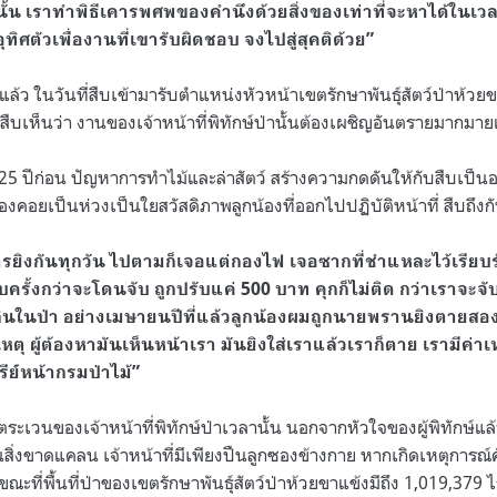
นั้น เราทำพิธีเคารพศพของคำนึงด้วยสิ่งของเท่าที่จะหาได้ในเวล
ทิศตัวเพื่องานที่เขารับผิดชอบ จงไปสู่สุคติด้วย”
ล้ว ในวันที่สืบเข้ามารับตำแหน่งหัวหน้าเขตรักษาพันธุ์สัตว์ป่าห้ว
ห้สืบเห็นว่า งานของเจ้าหน้าที่พิทักษ์ป่านั้นต้องเผชิญอันตรายมากมา
า 25 ปีก่อน ปัญหาการทำไม้และล่าสัตว์ สร้างความกดดันให้กับสืบเป็นอ
ต้องคอยเป็นห่วงเป็นใยสวัสดิภาพลูกน้องที่ออกไปปฏิบัติหน้าที่ สืบถึง
ารยิงกันทุกวัน ไปตามก็เจอแต่กองไฟ เจอซากที่ชำแหละไว้เรียบร้อ
ิบครั้งกว่าจะโดนจับ ถูกปรับแค่ 500 บาท คุกก็ไม่ติด กว่าเราจะ
ในป่า อย่างเมษายนปีที่แล้วลูกน้องผมถูกนายพรานยิงตายสองคน
่าเหตุ ผู้ต้องหามันเห็นหน้าเรา มันยิงใส่เราแล้วเราก็ตาย เรามีค่
รีย์หน้ากรมป่าไม้”
ระเวนของเจ้าหน้าที่พิทักษ์ป่าเวลานั้น นอกจากหัวใจของผู้พิทักษ์แล้ว
็นสิ่งขาดแคลน เจ้าหน้าที่มีเพียงปืนลูกซองข้างกาย หากเกิดเหตุการณ์คับ
ณะที่พื้นที่ป่าของเขตรักษาพันธุ์สัตว์ป่าห้วยขาแข้งมีถึง 1,019,379 ไร