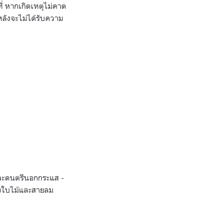
ี่ หากเกิดเหตุไม่คาด
งหลังจะไม่ได้รับความ
มและดนตรีนอกกระแส -
องใบไม้และสายลม