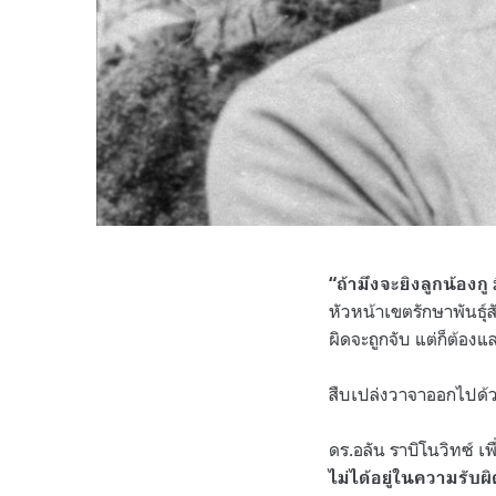
“ถ้ามึงจะยิงลูกน้องกู 
หัวหน้าเขตรักษาพันธุ์
ผิดจะถูกจับ แต่ก็ต้องแ
สืบเปล่งวาจาออกไปด้ว
ดร.อลัน ราบิโนวิทซ์ เ
ไม่ได้อยู่ในความรั