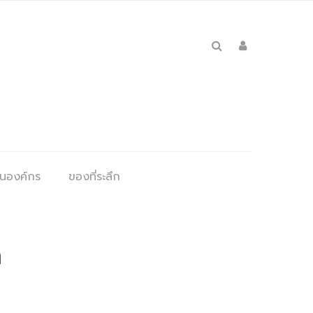
ุนองค์กร
ของที่ระลึก
า