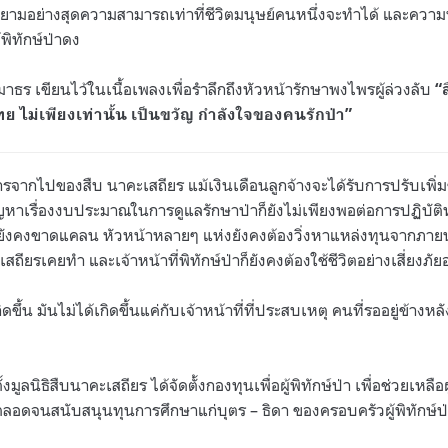
ายามอย่างสุดความสามารถเท่าที่ชีวิตมนุษย์คนหนึ่งจะทำได้ และความ
้พิทักษ์ป่าดง
ทิมาธร เขียนไว้ในเนื้อเพลงเพื่อรำลึกถึงหัวหน้ารักษาพงไพรผู้ล่วงลับ
“
 ไม่เพียงเท่านั้น เป็นขวัญ กำลังใจของคนรักป่า”
ากไปของสืบ นาคะเสถียร แม้เงินเดือนลูกจ้างจะได้รับการปรับเพิ่มขึ้
ัญหาเรื่องงบประมาณในการดูแลรักษาป่าก็ยังไม่เพียงพอต่อการปฏิบัติห
ห่งยังคงขาดแคลน หัวหน้าหลายๆ แห่งยังคงต้องวิ่งหาแหล่งทุนจากภา
ถียรเคยทำ และเจ้าหน้าที่พิทักษ์ป่าก็ยังคงต้องใช้ชีวิตอย่างเสี่ยงภัยอ
กิดขึ้น มันไม่ได้เกิดขึ้นแค่กับเจ้าหน้าที่ที่ประสบเหตุ คนที่รออยู่ข้างห
ูลนิธิสืบนาคะเสถียร ได้จัดตั้งกองทุนเพื่อผู้พิทักษ์ป่า เพื่อช่วยเหลือผู
ตลอดจนสนับสนุนทุนการศึกษาแก่บุตร – ธิดา ของครอบครัวผู้พิทักษ์ป่าท