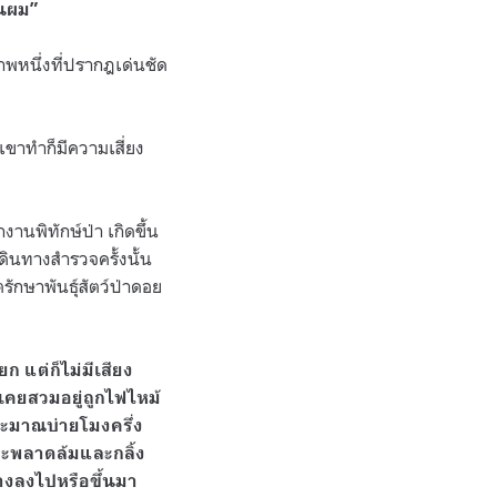
็นผม”
าพหนึ่งที่ปรากฎเด่นชัด
กเขาทำก็มีความเสี่ยง
นพิทักษ์ป่า เกิดขึ้น
เดินทางสำรวจครั้งนั้น
ักษาพันธุ์สัตว์ป่าดอย
ยก แต่ก็ไม่มีเสียง
คยสวมอยู่ถูกไฟไหม้
ระมาณบ่ายโมงครึ่ง
จะพลาดล้มและกลิ้ง
างลงไปหรือขึ้นมา