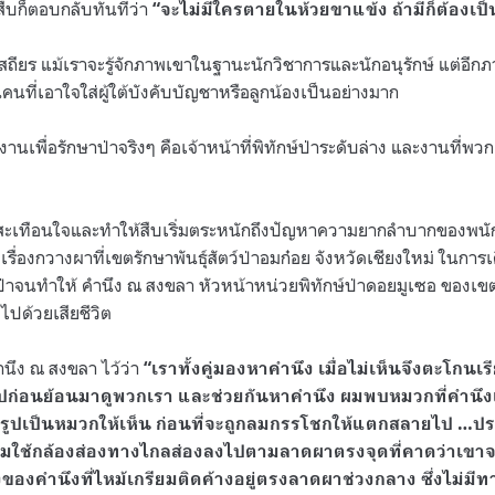
สืบก็ตอบกลับทันทีว่า
“จะไม่มีใครตายในห้วยขาแข้ง ถ้ามีก็ต้องเป
ียร แม้เราจะรู้จักภาพเขาในฐานะนักวิชาการและนักอนุรักษ์ แต่อีกภ
นคนที่เอาใจใส่ผู้ใต้บังคับบัญชาหรือลูกน้องเป็นอย่างมาก
ทำงานเพื่อรักษาป่าจริงๆ คือเจ้าหน้าที่พิทักษ์ป่าระดับล่าง และงานที่พว
มสะเทือนใจและทำให้สืบเริ่มตระหนักถึงปัญหาความยากลำบากของพนักงา
รื่องกวางผาที่เขตรักษาพันธุ์สัตว์ป่าอมก๋อย จังหวัดเชียงใหม่ ในการ
ฟป่าจนทำให้ คำนึง ณ สงขลา หัวหน้าหน่วยพิทักษ์ป่าดอยมูเซอ ของเขตร
ไปด้วยเสียชีวิต
ำนึง ณ สงขลา ไว้ว่า
“เราทั้งคู่มองหาคำนึง เมื่อไม่เห็นจึงตะโกนเรี
ไปก่อนย้อนมาดูพวกเรา และช่วยกันหาคำนึง ผมพบหมวกที่คำนึงเ
คงรูปเป็นหมวกให้เห็น ก่อนที่จะถูกลมกรรโชกให้แตกสลายไป …ป
ี่ผมใช้กล้องส่องทางไกลส่องลงไปตามลาดผาตรงจุดที่คาดว่าเขา
องคำนึงที่ไหม้เกรียมติดค้างอยู่ตรงลาดผาช่วงกลาง ซึ่งไม่มีท