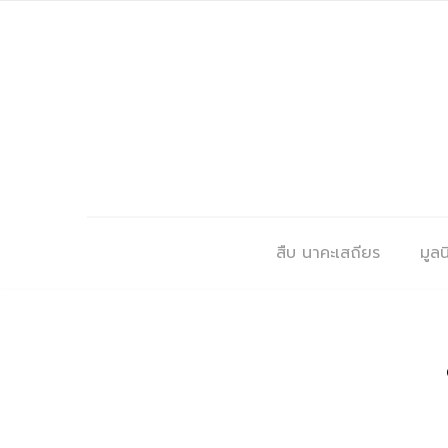
สืบ นาคะเสถียร
มูลนิ