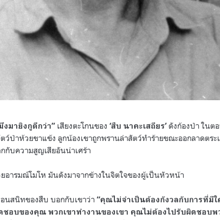
เสียงตะโกนของ
ดังก้องป่า ใน
มึงมายิงกูดีกว่า”
‘สืบ นาคะเสถียร’
สัตว์ป่าห้วยขาแข้ง ลูกน้องเขาถูกพรานล่าสัตว์ทำร้ายขณะออกลาดตระ
ลกกับความสูญเสียอันน่าเศร้า
ยอารมณ์โมโห มันดังมาจากข้างในจิตใจของผู้เป็นหัวหน้า
พื่อนสนิทของสืบ บอกกับเขาว่า
“คุณไม่จำเป็นต้องกังวลกับการที่
บผิดชอบของคุณ พวกเขาทำงานของเขา คุณไม่ต้องไปรับผิดชอบพว